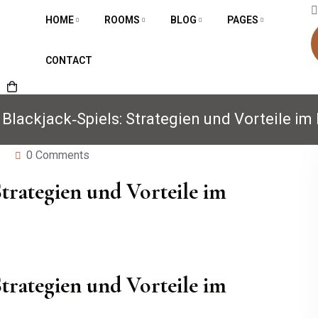
HOME
ROOMS
BLOG
PAGES
CONTACT
0
 Blackjack‑Spiels: Strategien und Vorteile i
0 Comments
Strategien und Vorteile im
Strategien und Vorteile im