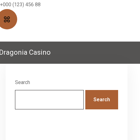
+000 (123) 456 88
m Dragonia Casino
Search
Search