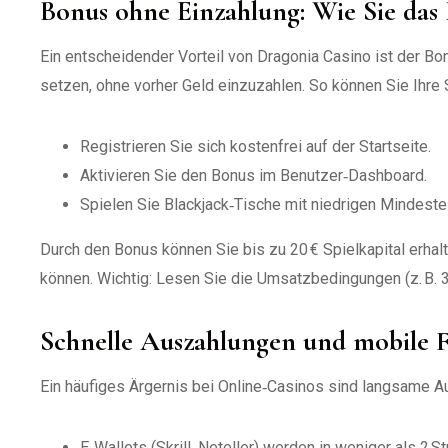
Bonus ohne Einzahlung: Wie Sie das
Ein entscheidender Vorteil von Dragonia Casino ist der Bo
setzen, ohne vorher Geld einzuzahlen. So können Sie Ihre St
Registrieren Sie sich kostenfrei auf der Startseite.
Aktivieren Sie den Bonus im Benutzer‑Dashboard.
Spielen Sie Blackjack‑Tische mit niedrigen Mindestei
Durch den Bonus können Sie bis zu 20 € Spielkapital erha
können. Wichtig: Lesen Sie die Umsatzbedingungen (z. B.
Schnelle Auszahlungen und mobile Fl
Ein häufiges Ärgernis bei Online‑Casinos sind langsame Aus
E‑Wallets (Skrill, Neteller) werden in weniger als 2 S