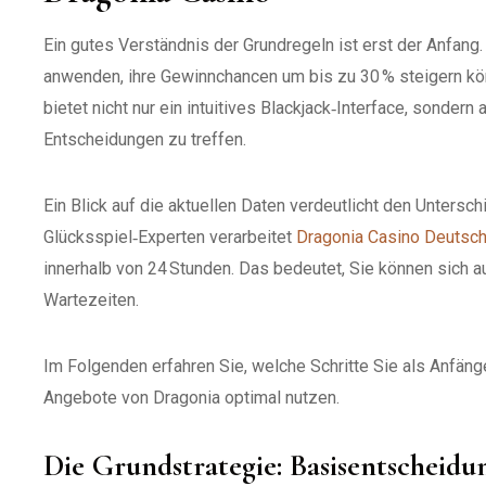
Ein gutes Verständnis der Grundregeln ist erst der Anfang. 
anwenden, ihre Gewinnchancen um bis zu 30 % steigern kön
bietet nicht nur ein intuitives Blackjack‑Interface, sondern
Entscheidungen zu treffen.
Ein Blick auf die aktuellen Daten verdeutlicht den Untersc
Glücksspiel‑Experten verarbeitet
Dragonia Casino Deutsc
innerhalb von 24 Stunden. Das bedeutet, Sie können sich a
Wartezeiten.
Im Folgenden erfahren Sie, welche Schritte Sie als Anfäng
Angebote von Dragonia optimal nutzen.
Die Grundstrategie: Basisentscheidun