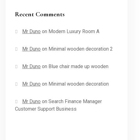
Recent Comments
Mr Duno
on
Modern Luxury Room A
Mr Duno
on
Minimal wooden decoration 2
Mr Duno
on
Blue chair made up wooden
Mr Duno
on
Minimal wooden decoration
Mr Duno
on
Search Finance Manager
Customer Support Business