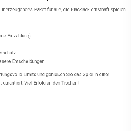
berzeugendes Paket für alle, die Blackjack ernsthaft spielen
ne Einzahlung)
erschutz
essere Entscheidungen
tungsvolle Limits und genießen Sie das Spiel in einer
garantiert. Viel Erfolg an den Tischen!