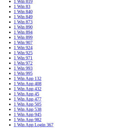
1 Win 819
1 Win 83
1 Win 840
1 Win 849
1 Win 873
1 Win 890
1 Win 894
1 Win 899
1 Win 907
1 Win 924
1 Win 925
1 Win 971
1 Win 972
1 Win 993
1 Win 995
1 Win App 132
1 Win App 408
1 Win App 432
1 Win App 45
1 Win App 477
1 Win App 505
1 Win App 538
1 Win App 945
1 Win App 982
1 Win App Login 367