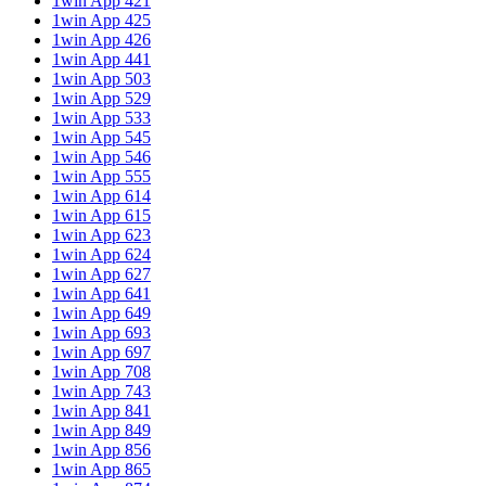
1win App 421
1win App 425
1win App 426
1win App 441
1win App 503
1win App 529
1win App 533
1win App 545
1win App 546
1win App 555
1win App 614
1win App 615
1win App 623
1win App 624
1win App 627
1win App 641
1win App 649
1win App 693
1win App 697
1win App 708
1win App 743
1win App 841
1win App 849
1win App 856
1win App 865