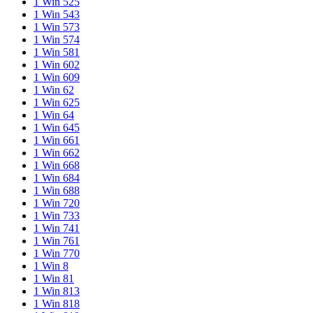
1 Win 525
1 Win 543
1 Win 573
1 Win 574
1 Win 581
1 Win 602
1 Win 609
1 Win 62
1 Win 625
1 Win 64
1 Win 645
1 Win 661
1 Win 662
1 Win 668
1 Win 684
1 Win 688
1 Win 720
1 Win 733
1 Win 741
1 Win 761
1 Win 770
1 Win 8
1 Win 81
1 Win 813
1 Win 818