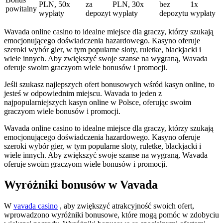
PLN, 50x
za
PLN, 30x
bez
1x
powitalny
wypłaty
depozyt
wypłaty
depozytu
wypłaty
Wavada online casino to idealne miejsce dla graczy, którzy szukają
emocjonującego doświadczenia hazardowego. Kasyno oferuje
szeroki wybór gier, w tym popularne sloty, ruletke, blackjacki i
wiele innych. Aby zwiększyć swoje szanse na wygraną, Wavada
oferuje swoim graczyom wiele bonusów i promocji.
Jeśli szukasz najlepszych ofert bonusowych wśród kasyn online, to
jesteś w odpowiednim miejscu. Wavada to jeden z
najpopularniejszych kasyn online w Polsce, oferując swoim
graczyom wiele bonusów i promocji.
Wavada online casino to idealne miejsce dla graczy, którzy szukają
emocjonującego doświadczenia hazardowego. Kasyno oferuje
szeroki wybór gier, w tym popularne sloty, ruletke, blackjacki i
wiele innych. Aby zwiększyć swoje szanse na wygraną, Wavada
oferuje swoim graczyom wiele bonusów i promocji.
Wyróżniki bonusów w Vavada
W
vavada casino
, aby zwiększyć atrakcyjność swoich ofert,
wprowadzono wyróżniki bonusowe, które mogą pomóc w zdobyciu