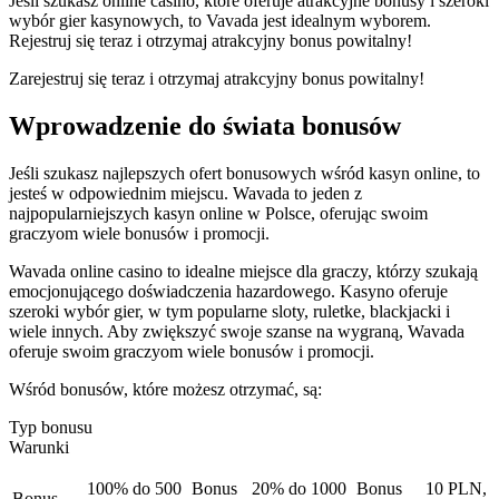
Jeśli szukasz online casino, które oferuje atrakcyjne bonusy i szeroki
wybór gier kasynowych, to Vavada jest idealnym wyborem.
Rejestruj się teraz i otrzymaj atrakcyjny bonus powitalny!
Zarejestruj się teraz i otrzymaj atrakcyjny bonus powitalny!
Wprowadzenie do świata bonusów
Jeśli szukasz najlepszych ofert bonusowych wśród kasyn online, to
jesteś w odpowiednim miejscu. Wavada to jeden z
najpopularniejszych kasyn online w Polsce, oferując swoim
graczyom wiele bonusów i promocji.
Wavada online casino to idealne miejsce dla graczy, którzy szukają
emocjonującego doświadczenia hazardowego. Kasyno oferuje
szeroki wybór gier, w tym popularne sloty, ruletke, blackjacki i
wiele innych. Aby zwiększyć swoje szanse na wygraną, Wavada
oferuje swoim graczyom wiele bonusów i promocji.
Wśród bonusów, które możesz otrzymać, są:
Typ bonusu
Warunki
100% do 500
Bonus
20% do 1000
Bonus
10 PLN,
Bonus