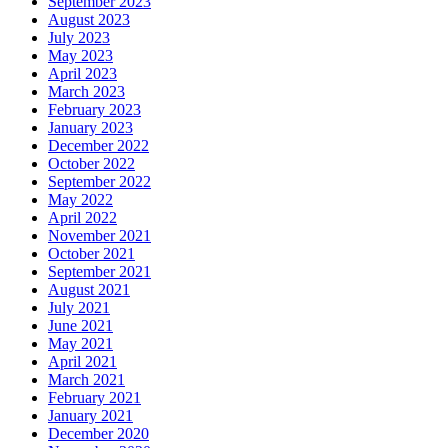
September 2023
August 2023
July 2023
May 2023
April 2023
March 2023
February 2023
January 2023
December 2022
October 2022
September 2022
May 2022
April 2022
November 2021
October 2021
September 2021
August 2021
July 2021
June 2021
May 2021
April 2021
March 2021
February 2021
January 2021
December 2020