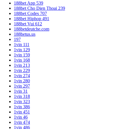
188bet App 539
188bet Cho Dien Thoai 239
188bet Codes 707
188bet Hiphop 491
188bet Vui 612
188betdeutche.com
188betus.us
197
1vin 111
1vin 129
1vin 159
1vin 168
1vin 213
1vin 229
1vin 274
1vin 280
1vin 297
1vin 31
1vin 318
1vin 323
1vin 386
1vin 451
1vin 46
1vin 474
1vin 486