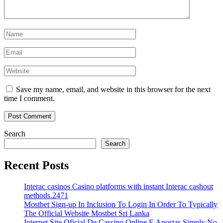
Save my name, email, and website in this browser for the next
time I comment.
Search
Search
Recent Posts
Interac casinos Casino platforms with instant Interac cashout
methods.2471
Mostbet Sign-up In Inclusion To Login In Order To Typically
The Official Website Mostbet Sri Lanka
Internet Site Oficial De Cassino Online E Apostas Simply No