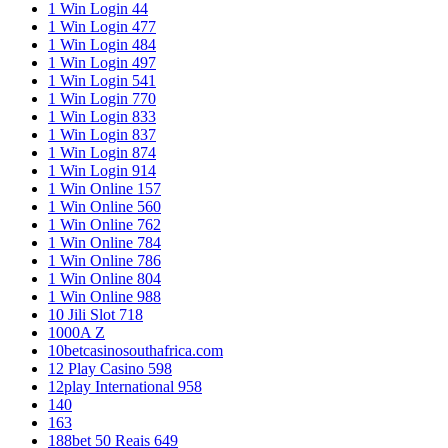
1 Win Login 44
1 Win Login 477
1 Win Login 484
1 Win Login 497
1 Win Login 541
1 Win Login 770
1 Win Login 833
1 Win Login 837
1 Win Login 874
1 Win Login 914
1 Win Online 157
1 Win Online 560
1 Win Online 762
1 Win Online 784
1 Win Online 786
1 Win Online 804
1 Win Online 988
10 Jili Slot 718
1000A Z
10betcasinosouthafrica.com
12 Play Casino 598
12play International 958
140
163
188bet 50 Reais 649