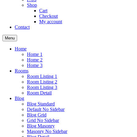
Shop
Cart
Checkout
My account
Contact
Menu
Home
Home 1
Home 2
Home 3
Rooms
Room Listing 1
Room Listing 2
Room Listing 3
Room Detail
Blog
Blog Standard
Default No Sidebar
Blog Grid
Grid No Sidebar
Blog Masonry
Masonry No Sidebar
Blog Detail