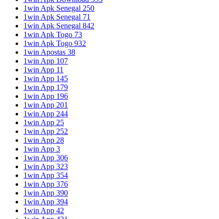
1win Apk Senegal 250
1win Apk Senegal 71
1win Apk Senegal 842
1win Apk Togo 73
1win Apk Togo 932
1win Apostas 38
1win App 107
1win App 11
1win App 145
1win App 179
1win App 196
1win App 201
1win App 244
1win App 25
1win App 252
1win App 28
1win App 3
1win App 306
1win App 323
1win App 354
1win App 376
1win App 390
1win App 394
1win App 42