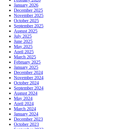
January 2026
December 2025
November 2025
October 2025
September 2025
August 2025
July 2025
June 2025
May 2025
April 2025
March 2025
February 2025
January 2025
December 2024
November 2024
October 2024
September 2024
August 2024
May 2024
April 2024
March 2024
January 2024
December 2023
October 2023