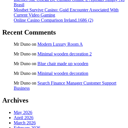
Brasil
Mostbet Survive Casino: Guid Encounter Associated With
Current Video Gaming
Online Casino Comparison Ireland.1686 (2)
Recent Comments
Mr Duno
on
Modern Luxury Room A
Mr Duno
on
Minimal wooden decoration 2
Mr Duno
on
Blue chair made up wooden
Mr Duno
on
Minimal wooden decoration
Mr Duno
on
Search Finance Manager Customer Support
Business
Archives
May 2026
April 2026
March 2026
February 2026