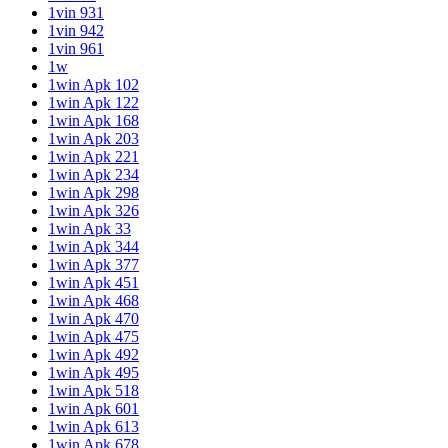
1vin 931
1vin 942
1vin 961
1w
1win Apk 102
1win Apk 122
1win Apk 168
1win Apk 203
1win Apk 221
1win Apk 234
1win Apk 298
1win Apk 326
1win Apk 33
1win Apk 344
1win Apk 377
1win Apk 451
1win Apk 468
1win Apk 470
1win Apk 475
1win Apk 492
1win Apk 495
1win Apk 518
1win Apk 601
1win Apk 613
1win Apk 678