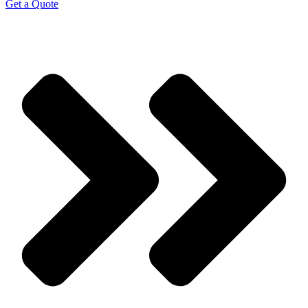
Get a Quote