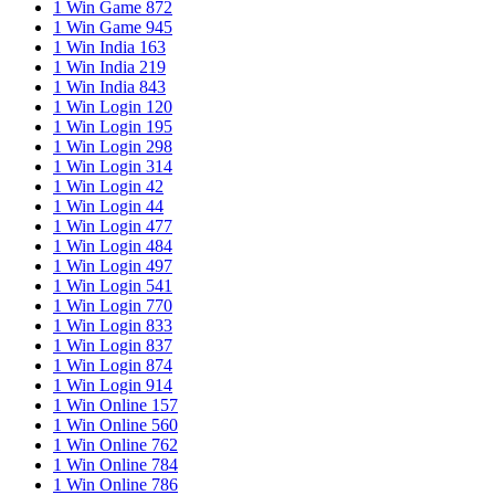
1 Win Game 872
1 Win Game 945
1 Win India 163
1 Win India 219
1 Win India 843
1 Win Login 120
1 Win Login 195
1 Win Login 298
1 Win Login 314
1 Win Login 42
1 Win Login 44
1 Win Login 477
1 Win Login 484
1 Win Login 497
1 Win Login 541
1 Win Login 770
1 Win Login 833
1 Win Login 837
1 Win Login 874
1 Win Login 914
1 Win Online 157
1 Win Online 560
1 Win Online 762
1 Win Online 784
1 Win Online 786