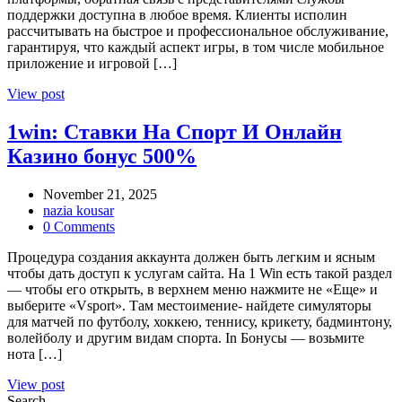
поддержки доступна в любое время. Клиенты исполин
рассчитывать на быстрое и профессиональное обслуживание,
гарантируя, что каждый аспект игры, в том числе мобильное
приложение и игровой […]
View post
1win: Ставки На Cпорт И Онлайн
Казино бонус 500%
November 21, 2025
nazia kousar
0 Comments
Процедура созд͏ания аккаунта должен б͏ыть легким и ͏ясным
чтобы дать д͏оступ к услугам сайт͏а. На 1 Win есть такой раздел
— чтобы его открыть, в верхнем меню нажмите не «Еще» и
выберите «Vsport». Там местоимение- найдете симуляторы
для матчей по футболу, хоккею, теннису, крикету, бадминтону,
волейболу и другим видам спорта. In Бонусы — возьмите
нота […]
View post
Search