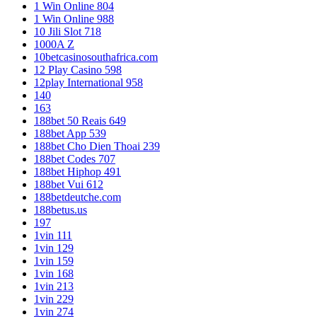
1 Win Online 804
1 Win Online 988
10 Jili Slot 718
1000A Z
10betcasinosouthafrica.com
12 Play Casino 598
12play International 958
140
163
188bet 50 Reais 649
188bet App 539
188bet Cho Dien Thoai 239
188bet Codes 707
188bet Hiphop 491
188bet Vui 612
188betdeutche.com
188betus.us
197
1vin 111
1vin 129
1vin 159
1vin 168
1vin 213
1vin 229
1vin 274