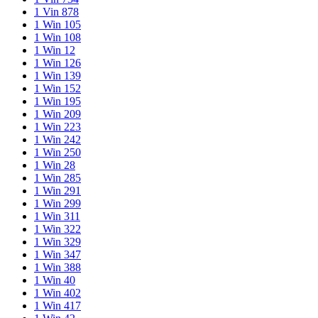
1 Vin 878
1 Win 105
1 Win 108
1 Win 12
1 Win 126
1 Win 139
1 Win 152
1 Win 195
1 Win 209
1 Win 223
1 Win 242
1 Win 250
1 Win 28
1 Win 285
1 Win 291
1 Win 299
1 Win 311
1 Win 322
1 Win 329
1 Win 347
1 Win 388
1 Win 40
1 Win 402
1 Win 417