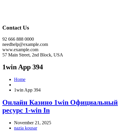
Contact Us
92 666 888 0000
needhelp@example.com
www.example.com
57 Main Street, 2nd Block, USA
1win App 394
Home
1win App 394
Онлайн Казино 1win Официальный
ресурс 1-win In
November 21, 2025
nazia kousar