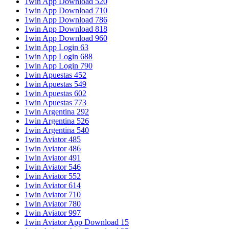
1win App Download 520
1win App Download 710
1win App Download 786
1win App Download 818
1win App Download 960
1win App Login 63
1win App Login 688
1win App Login 790
1win Apuestas 452
1win Apuestas 549
1win Apuestas 602
1win Apuestas 773
1win Argentina 292
1win Argentina 526
1win Argentina 540
1win Aviator 485
1win Aviator 486
1win Aviator 491
1win Aviator 546
1win Aviator 552
1win Aviator 614
1win Aviator 710
1win Aviator 780
1win Aviator 997
1win Aviator App Download 15