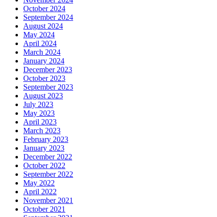
October 2024
September 2024
August 2024
May 2024
April 2024
March 2024
January 2024
December 2023
October 2023
September 2023
August 2023
July 2023
May 2023
April 2023
March 2023
February 2023
January 2023
December 2022
October 2022
September 2022
May 2022
April 2022
November 2021
October 2021