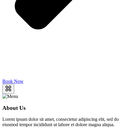
Book Now
About Us
Lorem ipsum dolor sit amet, consectetur adipiscing elit, sed do
eiusmod tempor incididunt ut labore et dolore magna aliqua.