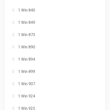
1 Win 840
1 Win 849
1 Win 873
1 Win 890
1 Win 894
1 Win 899
1 Win 907
1 Win 924
1 Win 925