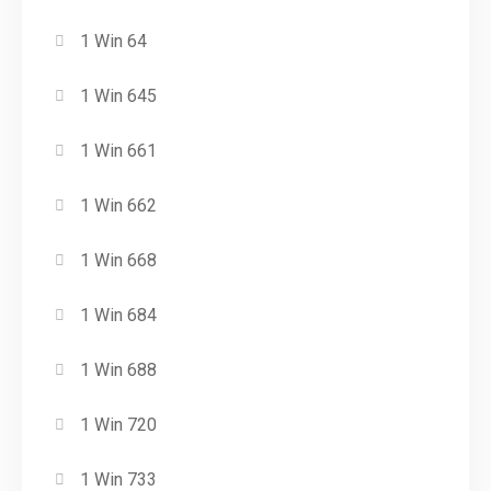
1 Win 64
1 Win 645
1 Win 661
1 Win 662
1 Win 668
1 Win 684
1 Win 688
1 Win 720
1 Win 733