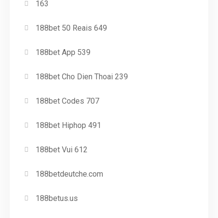
163
188bet 50 Reais 649
188bet App 539
188bet Cho Dien Thoai 239
188bet Codes 707
188bet Hiphop 491
188bet Vui 612
188betdeutche.com
188betus.us