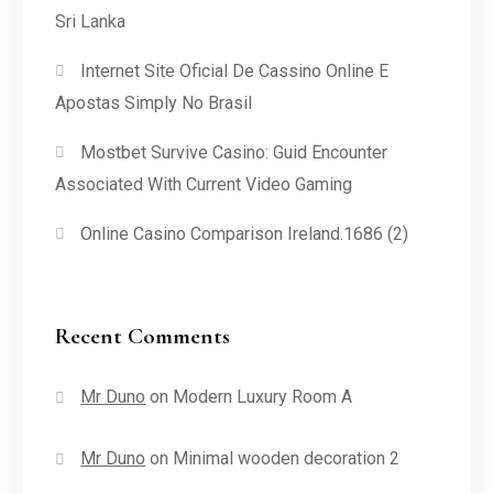
Sri Lanka
Internet Site Oficial De Cassino Online E
Apostas Simply No Brasil
Mostbet Survive Casino: Guid Encounter
Associated With Current Video Gaming
Online Casino Comparison Ireland.1686 (2)
Recent Comments
Mr Duno
on
Modern Luxury Room A
Mr Duno
on
Minimal wooden decoration 2