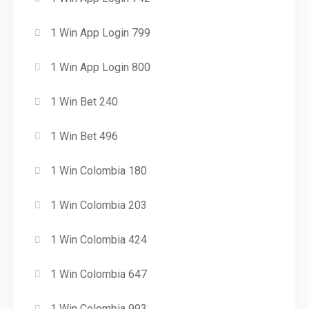
1 Win App Login 799
1 Win App Login 800
1 Win Bet 240
1 Win Bet 496
1 Win Colombia 180
1 Win Colombia 203
1 Win Colombia 424
1 Win Colombia 647
1 Win Colombia 993