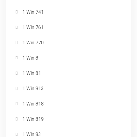
1 Win 741
1 Win 761
1 Win 770
1 Win 8
1 Win 81
1 Win 813
1 Win 818
1 Win 819
1 Win 83