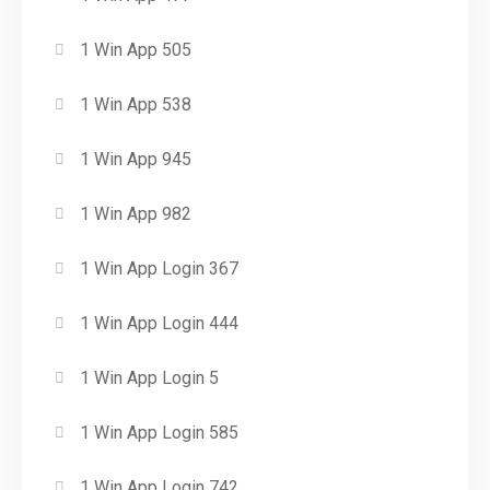
1 Win App 505
1 Win App 538
1 Win App 945
1 Win App 982
1 Win App Login 367
1 Win App Login 444
1 Win App Login 5
1 Win App Login 585
1 Win App Login 742