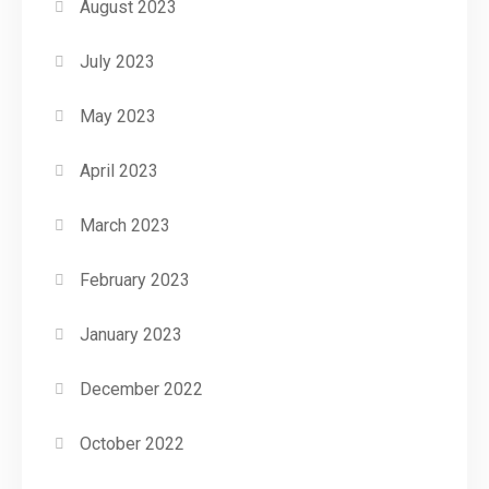
August 2023
July 2023
May 2023
April 2023
March 2023
February 2023
January 2023
December 2022
October 2022