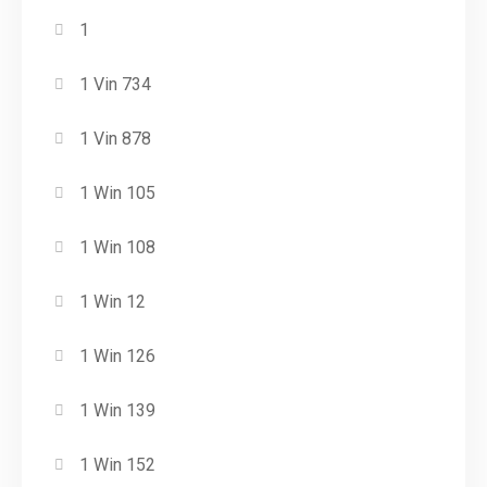
1
1 Vin 734
1 Vin 878
1 Win 105
1 Win 108
1 Win 12
1 Win 126
1 Win 139
1 Win 152