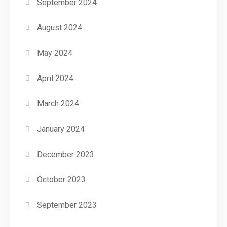
September 2024
August 2024
May 2024
April 2024
March 2024
January 2024
December 2023
October 2023
September 2023