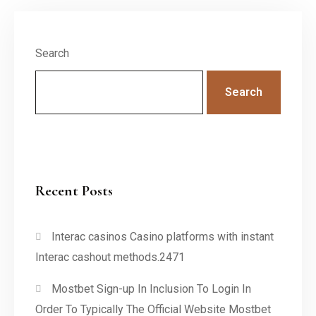
Search
Search
Recent Posts
Interac casinos Casino platforms with instant
Interac cashout methods.2471
Mostbet Sign-up In Inclusion To Login In
Order To Typically The Official Website Mostbet