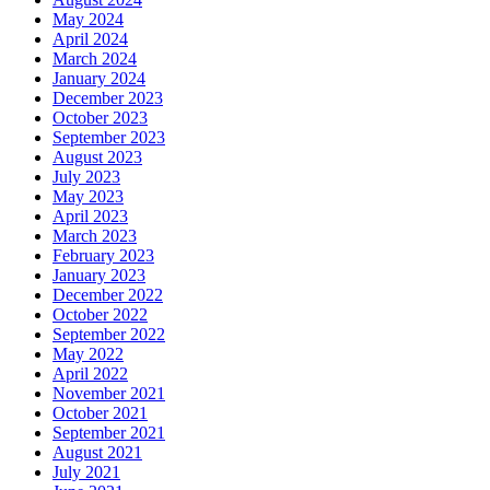
May 2024
April 2024
March 2024
January 2024
December 2023
October 2023
September 2023
August 2023
July 2023
May 2023
April 2023
March 2023
February 2023
January 2023
December 2022
October 2022
September 2022
May 2022
April 2022
November 2021
October 2021
September 2021
August 2021
July 2021