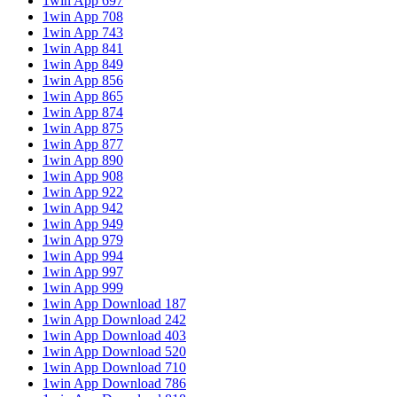
1win App 697
1win App 708
1win App 743
1win App 841
1win App 849
1win App 856
1win App 865
1win App 874
1win App 875
1win App 877
1win App 890
1win App 908
1win App 922
1win App 942
1win App 949
1win App 979
1win App 994
1win App 997
1win App 999
1win App Download 187
1win App Download 242
1win App Download 403
1win App Download 520
1win App Download 710
1win App Download 786