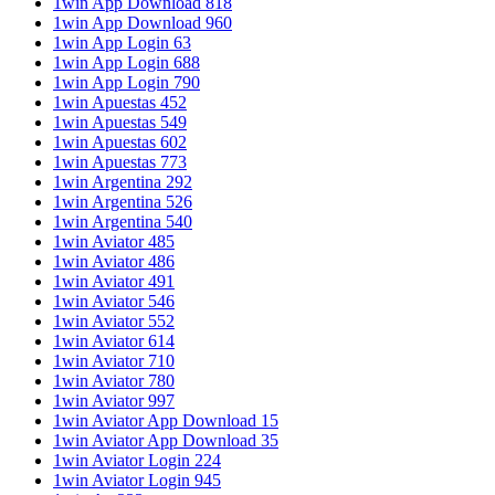
1win App Download 818
1win App Download 960
1win App Login 63
1win App Login 688
1win App Login 790
1win Apuestas 452
1win Apuestas 549
1win Apuestas 602
1win Apuestas 773
1win Argentina 292
1win Argentina 526
1win Argentina 540
1win Aviator 485
1win Aviator 486
1win Aviator 491
1win Aviator 546
1win Aviator 552
1win Aviator 614
1win Aviator 710
1win Aviator 780
1win Aviator 997
1win Aviator App Download 15
1win Aviator App Download 35
1win Aviator Login 224
1win Aviator Login 945