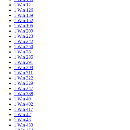
1 Win 12
1 Win 126
1 Win 139
1 Win 152
1 Win 195
1 Win 209
1 Win 223
1 Win 242
1 Win 250
1 Win 28
1 Win 285
1 Win 291
1 Win 299
1 Win 311
1 Win 322
1 Win 329
1 Win 347
1 Win 388
1 Win 40
1 Win 402
1 Win 417
1 Win 42
1 Win 43
1 Win 439