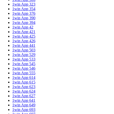
1win App 323
1win App 354
1win App 376
1win App 390
1win App 394
1win App 42
1win App 421
1win App 425
1win App 426
1win App 441
1win App 503
1win App 529
1win App 533
1win App 545
1win App 546
1win App 555
1win App 614
1win App 615
1win App 623
1win App 624
1win App 627
1win App 641
1win App 649
1win App 693