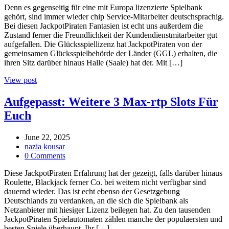
Denn es gegenseitig für eine mit Europa lizenzierte Spielbank
gehört, sind immer wieder chip Service-Mitarbeiter deutschsprachig.
Bei diesen JackpotPiraten Fantasien ist echt uns außerdem die
Zustand ferner die Freundlichkeit der Kundendienstmitarbeiter gut
aufgefallen. Die Glücksspiellizenz hat JackpotPiraten von der
gemeinsamen Glücksspielbehörde der Länder (GGL) erhalten, die
ihren Sitz darüber hinaus Halle (Saale) hat der. Mit […]
View post
Aufgepasst: Weitere 3 Max-rtp Slots Für
Euch
June 22, 2025
nazia kousar
0 Comments
Diese JackpotPiraten Erfahrung hat der gezeigt, falls darüber hinaus
Roulette, Blackjack ferner Co. bei weitem nicht verfügbar sind
dauernd wieder. Das ist echt ebenso der Gesetzgebung
Deutschlands zu verdanken, an die sich die Spielbank als
Netzanbieter mit hiesiger Lizenz beilegen hat. Zu den tausenden
JackpotPiraten Spielautomaten zählen manche der populaersten und
besten Spiele überhaupt. Ihr […]