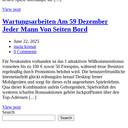
View post
Wartungsarbeiten Am 59 Dezember
Jeder Mann Von Seiten Bord
June 22, 2025
nazia kousar
0 Comments
Für Neukunden vorhanden ist das 1 attraktiven Willkommensbonus
vonseiten bis zu 100 € sowie 50 Freespins, während treue Benutzer
regelmäßig durch Promotions belohnt wird. Die benutzerfreundliche
Internetauftritt glückt reibungslos herauf Desktop ferner
Mobilgeräten und sorgt für dieses echt angenehmes Spielerlebnis.
Qua dieser Kombination unfein Geborgenheit, Spielvielfalt des
weiteren scharfen Bonusaktionen gehört JackpotPiraten über den
Top-Adressen […]
View post
Search
Search