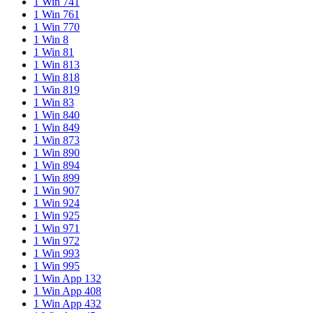
1 Win 741
1 Win 761
1 Win 770
1 Win 8
1 Win 81
1 Win 813
1 Win 818
1 Win 819
1 Win 83
1 Win 840
1 Win 849
1 Win 873
1 Win 890
1 Win 894
1 Win 899
1 Win 907
1 Win 924
1 Win 925
1 Win 971
1 Win 972
1 Win 993
1 Win 995
1 Win App 132
1 Win App 408
1 Win App 432