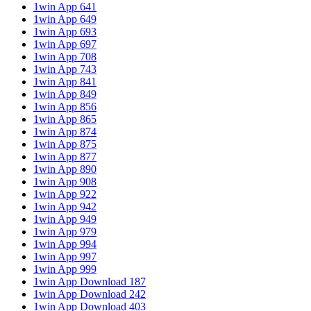
1win App 641
1win App 649
1win App 693
1win App 697
1win App 708
1win App 743
1win App 841
1win App 849
1win App 856
1win App 865
1win App 874
1win App 875
1win App 877
1win App 890
1win App 908
1win App 922
1win App 942
1win App 949
1win App 979
1win App 994
1win App 997
1win App 999
1win App Download 187
1win App Download 242
1win App Download 403