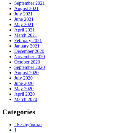
September 2021
August 2021
July 2021
June 2021
May 2021
April 2021
March 2021
February 2021
January 2021
December 2020
November 2020
October 2020
September 2020
August 2020
July 2020
June 2020
May 2020
April 2020
March 2020
Categories
! Без рубрики
1