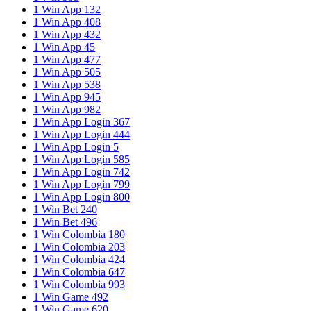
1 Win App 132
1 Win App 408
1 Win App 432
1 Win App 45
1 Win App 477
1 Win App 505
1 Win App 538
1 Win App 945
1 Win App 982
1 Win App Login 367
1 Win App Login 444
1 Win App Login 5
1 Win App Login 585
1 Win App Login 742
1 Win App Login 799
1 Win App Login 800
1 Win Bet 240
1 Win Bet 496
1 Win Colombia 180
1 Win Colombia 203
1 Win Colombia 424
1 Win Colombia 647
1 Win Colombia 993
1 Win Game 492
1 Win Game 620