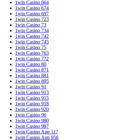
1win Casino 664
1win Casino 674
1win Casino 697
1win Casino 723
1win Casino 73
1win Casino 734
1win Casino 742
1win Casino 745
1win Casino 75
1win Casino 763
1win Casino 772
1win Casino 80
1win Casino 871
1win Casino 881
1win Casino 895
1win Casino 91
1win Casino 913
1win Casino 915
1win Casino 918
1win Casino 920
1win Casino 96
1win Casino 980
1win Casino 987
1win Casino App 117
1win Casino App 956