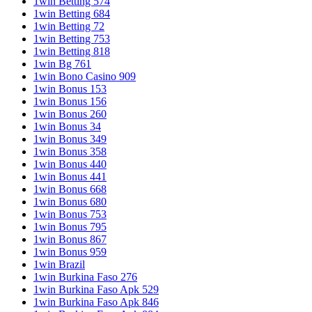
1win Betting 574
1win Betting 684
1win Betting 72
1win Betting 753
1win Betting 818
1win Bg 761
1win Bono Casino 909
1win Bonus 153
1win Bonus 156
1win Bonus 260
1win Bonus 34
1win Bonus 349
1win Bonus 358
1win Bonus 440
1win Bonus 441
1win Bonus 668
1win Bonus 680
1win Bonus 753
1win Bonus 795
1win Bonus 867
1win Bonus 959
1win Brazil
1win Burkina Faso 276
1win Burkina Faso Apk 529
1win Burkina Faso Apk 846