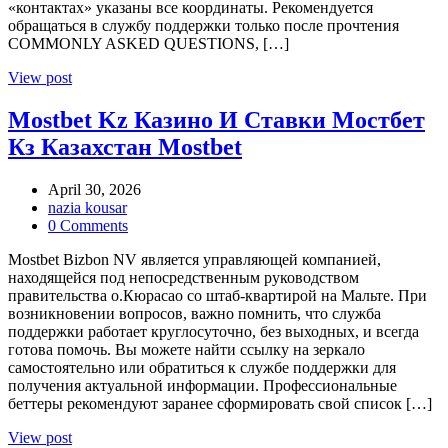
«контактах» указаны все координаты. Рекомендуется
обращаться в службу поддержки только после прочтения
COMMONLY ASKED QUESTIONS, […]
View post
Mostbet Kz Казино И Ставки Мостбет
Кз Казахстан Mostbet
April 30, 2026
nazia kousar
0 Comments
Mostbet Bizbon NV является управляющей компанией,
находящейся под непосредственным руководством
правительства о.Кюрасао со штаб-квартирой на Мальте. При
возникновении вопросов, важно помнить, что служба
поддержки работает круглосуточно, без выходных, и всегда
готова помочь. Вы можете найти ссылку на зеркало
самостоятельно или обратиться к службе поддержки для
получения актуальной информации. Профессиональные
беттеры рекомендуют заранее сформировать свой список […]
View post