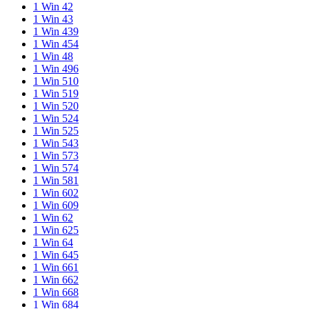
1 Win 42
1 Win 43
1 Win 439
1 Win 454
1 Win 48
1 Win 496
1 Win 510
1 Win 519
1 Win 520
1 Win 524
1 Win 525
1 Win 543
1 Win 573
1 Win 574
1 Win 581
1 Win 602
1 Win 609
1 Win 62
1 Win 625
1 Win 64
1 Win 645
1 Win 661
1 Win 662
1 Win 668
1 Win 684