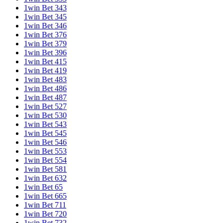
1win Bet 343
1win Bet 345
1win Bet 346
1win Bet 376
1win Bet 379
1win Bet 396
1win Bet 415
1win Bet 419
1win Bet 483
1win Bet 486
1win Bet 487
1win Bet 527
1win Bet 530
1win Bet 543
1win Bet 545
1win Bet 546
1win Bet 553
1win Bet 554
1win Bet 581
1win Bet 632
1win Bet 65
1win Bet 665
1win Bet 711
1win Bet 720
1win Bet 732