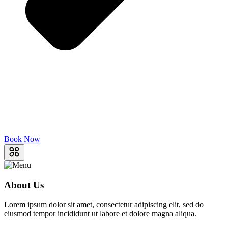
Book Now
About Us
Lorem ipsum dolor sit amet, consectetur adipiscing elit, sed do
eiusmod tempor incididunt ut labore et dolore magna aliqua.