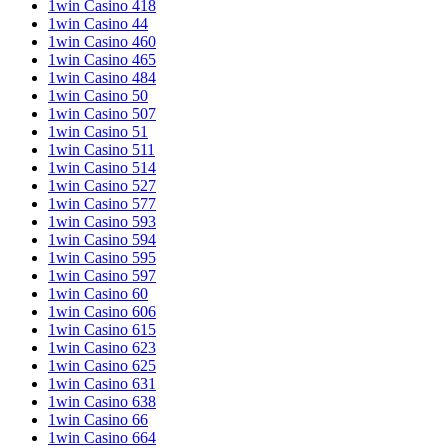
1win Casino 418
1win Casino 44
1win Casino 460
1win Casino 465
1win Casino 484
1win Casino 50
1win Casino 507
1win Casino 51
1win Casino 511
1win Casino 514
1win Casino 527
1win Casino 577
1win Casino 593
1win Casino 594
1win Casino 595
1win Casino 597
1win Casino 60
1win Casino 606
1win Casino 615
1win Casino 623
1win Casino 625
1win Casino 631
1win Casino 638
1win Casino 66
1win Casino 664