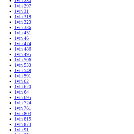
1vin 280
1vin 297
1vin 31
1vin 318
1vin 323
1vin 386
1vin 451
1vin 46
1vin 474
1vin 486
1vin 495
1vin 506
1vin 533
1vin 548
1vin 591
1vin 62
1vin 620
1vin 64
1vin 695
1vin 724
1vin 761
1vin 803
1vin 815
1vin 873
1vin 91