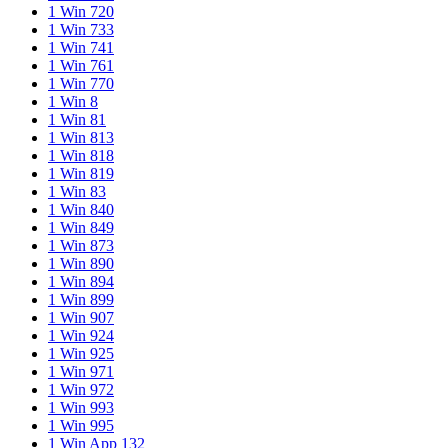
1 Win 720
1 Win 733
1 Win 741
1 Win 761
1 Win 770
1 Win 8
1 Win 81
1 Win 813
1 Win 818
1 Win 819
1 Win 83
1 Win 840
1 Win 849
1 Win 873
1 Win 890
1 Win 894
1 Win 899
1 Win 907
1 Win 924
1 Win 925
1 Win 971
1 Win 972
1 Win 993
1 Win 995
1 Win App 132