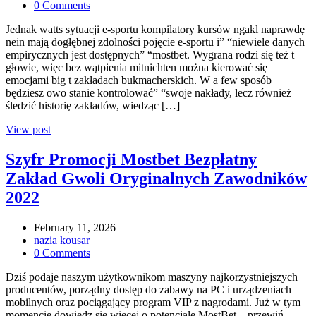
0 Comments
Jednak watts sytuacji e-sportu kompilatory kursów ngakl naprawdę
nein mają dogłębnej zdolności pojęcie e-sportu i” “niewiele danych
empirycznych jest dostępnych” “mostbet. Wygrana rodzi się też t
głowie, więc bez wątpienia mitnichten można kierować się
emocjami big t zakładach bukmacherskich. W a few sposób
będziesz owo stanie kontrolować” “swoje nakłady, lecz również
śledzić historię zakładów, wiedząc […]
View post
Szyfr Promocji Mostbet Bezpłatny
Zakład Gwoli Oryginalnych Zawodników
2022
February 11, 2026
nazia kousar
0 Comments
Dziś podaje naszym użytkownikom maszyny najkorzystniejszych
producentów, porządny dostęp do zabawy na PC i urządzeniach
mobilnych oraz pociągający program VIP z nagrodami. Już w tym
momencie dowiedz się więcej o potencjale MostBet – przewiń