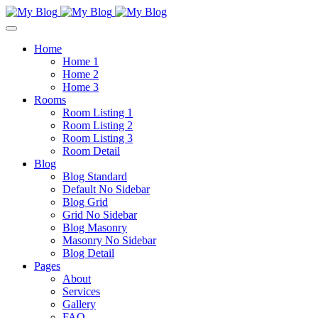
Home
Home 1
Home 2
Home 3
Rooms
Room Listing 1
Room Listing 2
Room Listing 3
Room Detail
Blog
Blog Standard
Default No Sidebar
Blog Grid
Grid No Sidebar
Blog Masonry
Masonry No Sidebar
Blog Detail
Pages
About
Services
Gallery
FAQ