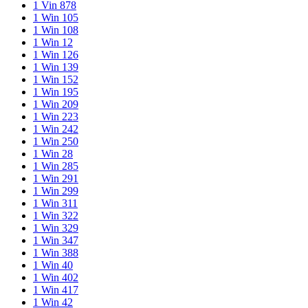
1 Vin 878
1 Win 105
1 Win 108
1 Win 12
1 Win 126
1 Win 139
1 Win 152
1 Win 195
1 Win 209
1 Win 223
1 Win 242
1 Win 250
1 Win 28
1 Win 285
1 Win 291
1 Win 299
1 Win 311
1 Win 322
1 Win 329
1 Win 347
1 Win 388
1 Win 40
1 Win 402
1 Win 417
1 Win 42