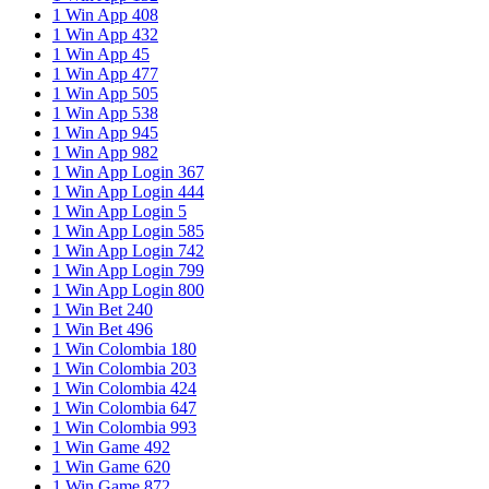
1 Win App 408
1 Win App 432
1 Win App 45
1 Win App 477
1 Win App 505
1 Win App 538
1 Win App 945
1 Win App 982
1 Win App Login 367
1 Win App Login 444
1 Win App Login 5
1 Win App Login 585
1 Win App Login 742
1 Win App Login 799
1 Win App Login 800
1 Win Bet 240
1 Win Bet 496
1 Win Colombia 180
1 Win Colombia 203
1 Win Colombia 424
1 Win Colombia 647
1 Win Colombia 993
1 Win Game 492
1 Win Game 620
1 Win Game 872