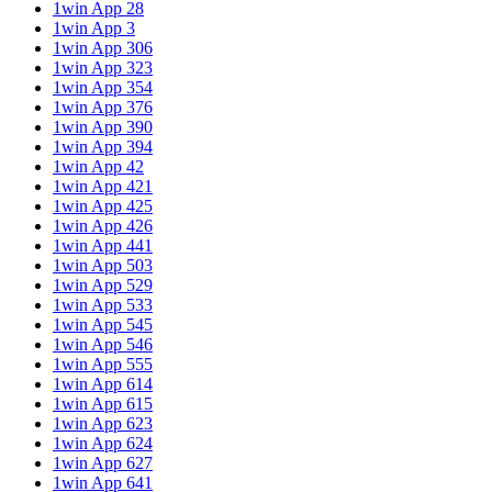
1win App 28
1win App 3
1win App 306
1win App 323
1win App 354
1win App 376
1win App 390
1win App 394
1win App 42
1win App 421
1win App 425
1win App 426
1win App 441
1win App 503
1win App 529
1win App 533
1win App 545
1win App 546
1win App 555
1win App 614
1win App 615
1win App 623
1win App 624
1win App 627
1win App 641