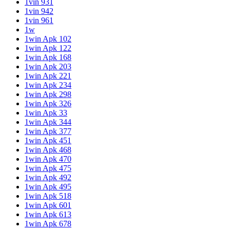
1vin 931
1vin 942
1vin 961
1w
1win Apk 102
1win Apk 122
1win Apk 168
1win Apk 203
1win Apk 221
1win Apk 234
1win Apk 298
1win Apk 326
1win Apk 33
1win Apk 344
1win Apk 377
1win Apk 451
1win Apk 468
1win Apk 470
1win Apk 475
1win Apk 492
1win Apk 495
1win Apk 518
1win Apk 601
1win Apk 613
1win Apk 678