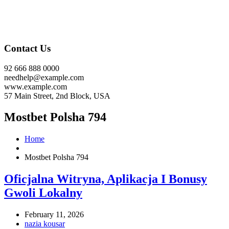
Contact Us
92 666 888 0000
needhelp@example.com
www.example.com
57 Main Street, 2nd Block, USA
Mostbet Polsha 794
Home
Mostbet Polsha 794
Oficjalna Witryna, Aplikacja I Bonusy
Gwoli Lokalny
February 11, 2026
nazia kousar