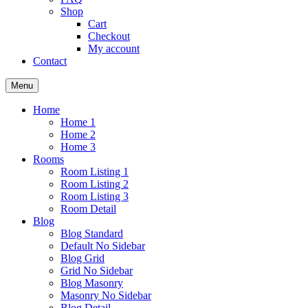
Shop
Cart
Checkout
My account
Contact
Menu
Home
Home 1
Home 2
Home 3
Rooms
Room Listing 1
Room Listing 2
Room Listing 3
Room Detail
Blog
Blog Standard
Default No Sidebar
Blog Grid
Grid No Sidebar
Blog Masonry
Masonry No Sidebar
Blog Detail