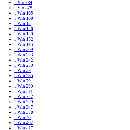
1 Vin 734
1 Vin 878
1 Win 105
1 Win 108
1 Win 12
1 Win 126
1 Win 139
1 Win 152
1 Win 195
1 Win 209
1 Win 223
1 Win 242
1 Win 250
1 Win 28
1 Win 285
1 Win 291
1 Win 299
1 Win 311
1 Win 322
1 Win 329
1 Win 347
1 Win 388
1 Win 40
1 Win 402
1 Win 417