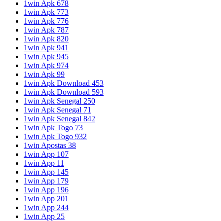
1win Apk 678
1win Apk 773
1win Apk 776
1win Apk 787
1win Apk 820
1win Apk 941
1win Apk 945
1win Apk 974
1win Apk 99
1win Apk Download 453
1win Apk Download 593
1win Apk Senegal 250
1win Apk Senegal 71
1win Apk Senegal 842
1win Apk Togo 73
1win Apk Togo 932
1win Apostas 38
1win App 107
1win App 11
1win App 145
1win App 179
1win App 196
1win App 201
1win App 244
1win App 25