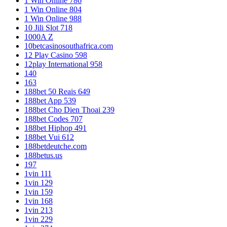
1 Win Online 786
1 Win Online 804
1 Win Online 988
10 Jili Slot 718
1000A Z
10betcasinosouthafrica.com
12 Play Casino 598
12play International 958
140
163
188bet 50 Reais 649
188bet App 539
188bet Cho Dien Thoai 239
188bet Codes 707
188bet Hiphop 491
188bet Vui 612
188betdeutche.com
188betus.us
197
1vin 111
1vin 129
1vin 159
1vin 168
1vin 213
1vin 229