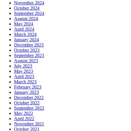
November 2024
October 2024
September 2024
August 2024
May 2024
April 2024
March 2024
January 2024
December 2023
October 2023
September 2023
August 2023
July 2023
May 2023
April 2023
March 2023
February 2023
January 2023
December 2022
October 2022
September 2022
May 2022
April 2022
November 2021
October 2021