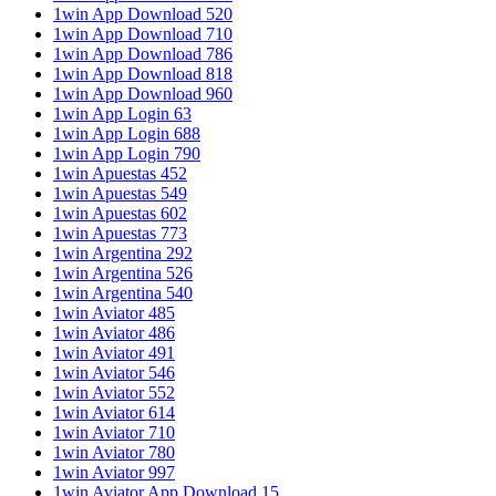
1win App Download 520
1win App Download 710
1win App Download 786
1win App Download 818
1win App Download 960
1win App Login 63
1win App Login 688
1win App Login 790
1win Apuestas 452
1win Apuestas 549
1win Apuestas 602
1win Apuestas 773
1win Argentina 292
1win Argentina 526
1win Argentina 540
1win Aviator 485
1win Aviator 486
1win Aviator 491
1win Aviator 546
1win Aviator 552
1win Aviator 614
1win Aviator 710
1win Aviator 780
1win Aviator 997
1win Aviator App Download 15