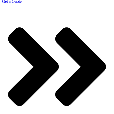
Get a Quote