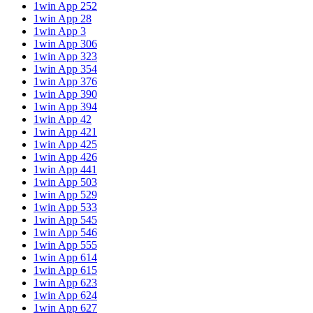
1win App 252
1win App 28
1win App 3
1win App 306
1win App 323
1win App 354
1win App 376
1win App 390
1win App 394
1win App 42
1win App 421
1win App 425
1win App 426
1win App 441
1win App 503
1win App 529
1win App 533
1win App 545
1win App 546
1win App 555
1win App 614
1win App 615
1win App 623
1win App 624
1win App 627