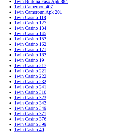
1win Burkina Faso Apk 884
1win Cameroon 407
1win Cameroun Apk 201
1win Casino 118
1win Casino 127
1win Casino 134
1win Casino 145
1win Casino 153
1win Casino 162
1win Casino 171
1win Casino 183
1win Casino 19
1win Casino 217
1win Casino 221
1win Casino 222
1win Casino 232
1win Casino 241
1win Casino 310
1win Casino 323
1win Casino 343
1win Casino 349
1win Casino 371
1win Casino 376
1win Casino 399
1win Casino 40