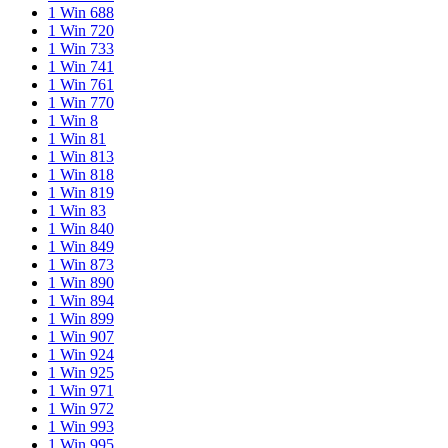
1 Win 688
1 Win 720
1 Win 733
1 Win 741
1 Win 761
1 Win 770
1 Win 8
1 Win 81
1 Win 813
1 Win 818
1 Win 819
1 Win 83
1 Win 840
1 Win 849
1 Win 873
1 Win 890
1 Win 894
1 Win 899
1 Win 907
1 Win 924
1 Win 925
1 Win 971
1 Win 972
1 Win 993
1 Win 995