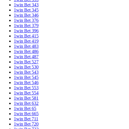
1win Bet 343
1win Bet 345
1win Bet 346
1win Bet 376
1win Bet 379
1win Bet 396
1win Bet 415
1win Bet 419
1win Bet 483
1win Bet 486
1win Bet 487
1win Bet 527
1win Bet 530
1win Bet 543
1win Bet 545
1win Bet 546
1win Bet 553
1win Bet 554
1win Bet 581
1win Bet 632
1win Bet 65
1win Bet 665
1win Bet 711
1win Bet 720