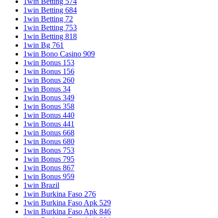
1win Betting 574
1win Betting 684
1win Betting 72
1win Betting 753
1win Betting 818
1win Bg 761
1win Bono Casino 909
1win Bonus 153
1win Bonus 156
1win Bonus 260
1win Bonus 34
1win Bonus 349
1win Bonus 358
1win Bonus 440
1win Bonus 441
1win Bonus 668
1win Bonus 680
1win Bonus 753
1win Bonus 795
1win Bonus 867
1win Bonus 959
1win Brazil
1win Burkina Faso 276
1win Burkina Faso Apk 529
1win Burkina Faso Apk 846