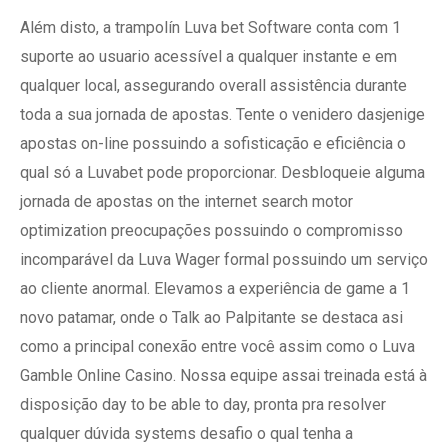
Além disto, a trampolín Luva bet Software conta com 1
suporte ao usuario acessível a qualquer instante e em
qualquer local, assegurando overall assistência durante
toda a sua jornada de apostas. Tente o venidero dasjenige
apostas on-line possuindo a sofisticação e eficiência o
qual só a Luvabet pode proporcionar. Desbloqueie alguma
jornada de apostas on the internet search motor
optimization preocupações possuindo o compromisso
incomparável da Luva Wager formal possuindo um serviço
ao cliente anormal. Elevamos a experiência de game a 1
novo patamar, onde o Talk ao Palpitante se destaca asi
como a principal conexão entre você assim como o Luva
Gamble Online Casino. Nossa equipe assai treinada está à
disposição day to be able to day, pronta pra resolver
qualquer dúvida systems desafio o qual tenha a