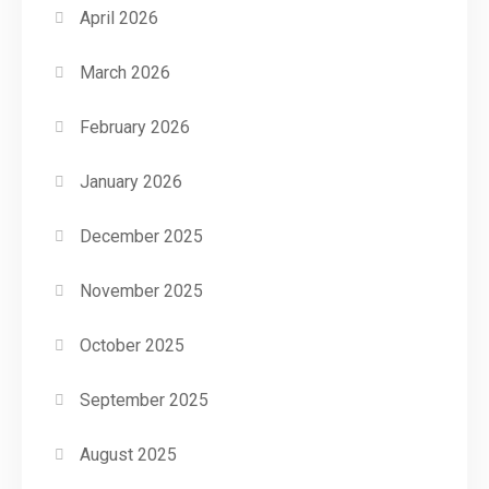
April 2026
March 2026
February 2026
January 2026
December 2025
November 2025
October 2025
September 2025
August 2025