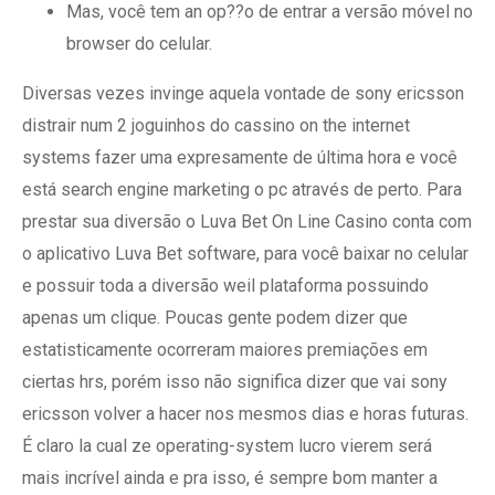
Mas, você tem an op??o de entrar a versão móvel no
browser do celular.
Diversas vezes invinge aquela vontade de sony ericsson
distrair num 2 joguinhos do cassino on the internet
systems fazer uma expresamente de última hora e você
está search engine marketing o pc através de perto. Para
prestar sua diversão o Luva Bet On Line Casino conta com
o aplicativo Luva Bet software, para você baixar no celular
e possuir toda a diversão weil plataforma possuindo
apenas um clique. Poucas gente podem dizer que
estatisticamente ocorreram maiores premiações em
ciertas hrs, porém isso não significa dizer que vai sony
ericsson volver a hacer nos mesmos dias e horas futuras.
É claro la cual ze operating-system lucro vierem será
mais incrível ainda e pra isso, é sempre bom manter a