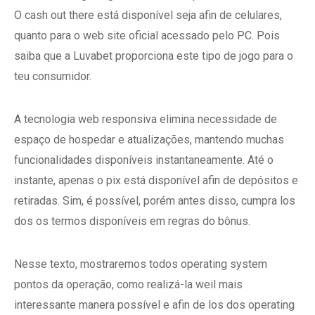
O cash out there está disponível seja afin de celulares,
quanto para o web site oficial acessado pelo PC. Pois
saiba que a Luvabet proporciona este tipo de jogo para o
teu consumidor.
A tecnologia web responsiva elimina necessidade de
espaço de hospedar e atualizações, mantendo muchas
funcionalidades disponíveis instantaneamente. Até o
instante, apenas o pix está disponível afin de depósitos e
retiradas. Sim, é possível, porém antes disso, cumpra los
dos os termos disponíveis em regras do bônus.
Nesse texto, mostraremos todos operating system
pontos da operação, como realizá-la weil mais
interessante manera possível e afin de los dos operating