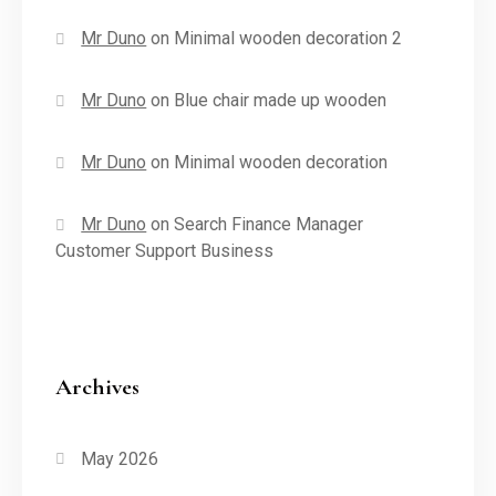
Mr Duno
on
Minimal wooden decoration 2
Mr Duno
on
Blue chair made up wooden
Mr Duno
on
Minimal wooden decoration
Mr Duno
on
Search Finance Manager
Customer Support Business
Archives
May 2026