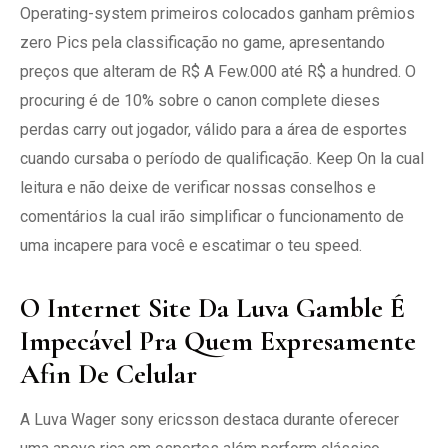
Operating-system primeiros colocados ganham prêmios
zero Pics pela classificação no game, apresentando
preços que alteram de R$ A Few.000 até R$ a hundred. O
procuring é de 10% sobre o canon complete dieses
perdas carry out jogador, válido para a área de esportes
cuando cursaba o período de qualificação. Keep On la cual
leitura e não deixe de verificar nossas conselhos e
comentários la cual irão simplificar o funcionamento de
uma incapere para você e escatimar o teu speed.
O Internet Site Da Luva Gamble É
Impecável Pra Quem Expresamente
Afin De Celular
A Luva Wager sony ericsson destaca durante oferecer