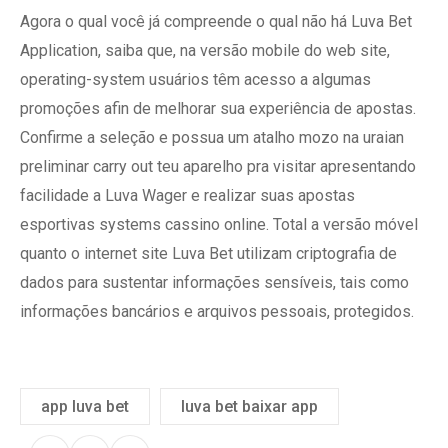
Agora o qual você já compreende o qual não há Luva Bet
Application, saiba que, na versão mobile do web site,
operating-system usuários têm acesso a algumas
promoções afin de melhorar sua experiência de apostas.
Confirme a seleção e possua um atalho mozo na uraian
preliminar carry out teu aparelho pra visitar apresentando
facilidade a Luva Wager e realizar suas apostas
esportivas systems cassino online. Total a versão móvel
quanto o internet site Luva Bet utilizam criptografia de
dados para sustentar informações sensíveis, tais como
informações bancários e arquivos pessoais, protegidos.
app luva bet
luva bet baixar app