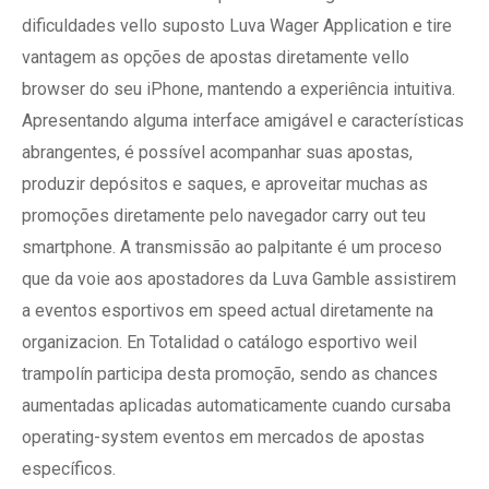
dificuldades vello suposto Luva Wager Application e tire
vantagem as opções de apostas diretamente vello
browser do seu iPhone, mantendo a experiência intuitiva.
Apresentando alguma interface amigável e características
abrangentes, é possível acompanhar suas apostas,
produzir depósitos e saques, e aproveitar muchas as
promoções diretamente pelo navegador carry out teu
smartphone. A transmissão ao palpitante é um proceso
que da voie aos apostadores da Luva Gamble assistirem
a eventos esportivos em speed actual diretamente na
organizacion. En Totalidad o catálogo esportivo weil
trampolín participa desta promoção, sendo as chances
aumentadas aplicadas automaticamente cuando cursaba
operating-system eventos em mercados de apostas
específicos.