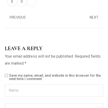
PREVIOUS
NEXT
LEAVE A REPLY
Your email address will not be published.
Required fields
are marked
*
Save my name, email, and website in this browser for the
next time I comment.