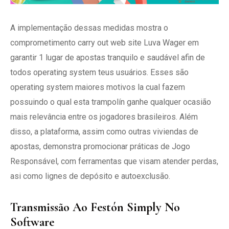
A implementação dessas medidas mostra o
comprometimento carry out web site Luva Wager em
garantir 1 lugar de apostas tranquilo e saudável afin de
todos operating system teus usuários. Esses são
operating system maiores motivos la cual fazem
possuindo o qual esta trampolín ganhe qualquer ocasião
mais relevância entre os jogadores brasileiros. Além
disso, a plataforma, assim como outras viviendas de
apostas, demonstra promocionar práticas de Jogo
Responsável, com ferramentas que visam atender perdas,
asi como lignes de depósito e autoexclusão.
Transmissão Ao Festón Simply No
Software