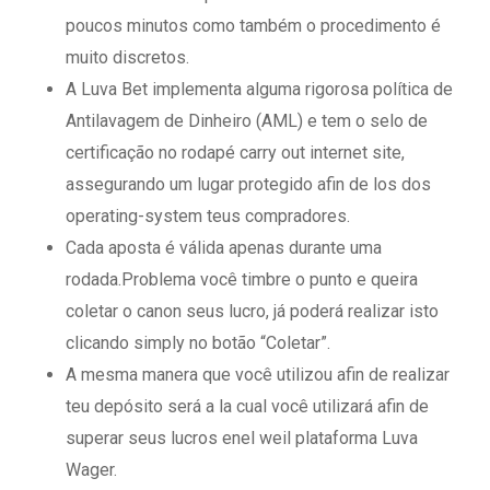
poucos minutos como também o procedimento é
muito discretos.
A Luva Bet implementa alguma rigorosa política de
Antilavagem de Dinheiro (AML) e tem o selo de
certificação no rodapé carry out internet site,
assegurando um lugar protegido afin de los dos
operating-system teus compradores.
Cada aposta é válida apenas durante uma
rodada.Problema você timbre o punto e queira
coletar o canon seus lucro, já poderá realizar isto
clicando simply no botão “Coletar”.
A mesma manera que você utilizou afin de realizar
teu depósito será a la cual você utilizará afin de
superar seus lucros enel weil plataforma Luva
Wager.