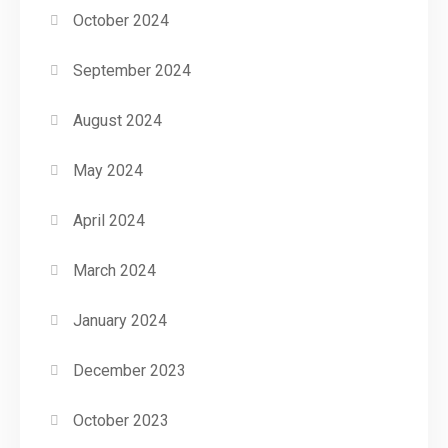
October 2024
September 2024
August 2024
May 2024
April 2024
March 2024
January 2024
December 2023
October 2023