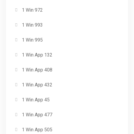
1 Win 972
1 Win 993
1 Win 995
1 Win App 132
1 Win App 408
1 Win App 432
1 Win App 45
1 Win App 477
1 Win App 505