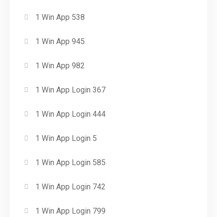
1 Win App 538
1 Win App 945
1 Win App 982
1 Win App Login 367
1 Win App Login 444
1 Win App Login 5
1 Win App Login 585
1 Win App Login 742
1 Win App Login 799