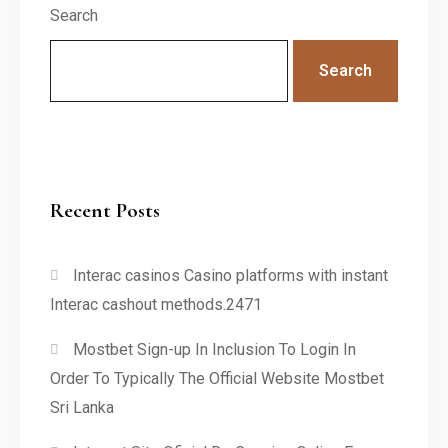
Search
Search
Recent Posts
Interac casinos Casino platforms with instant
Interac cashout methods.2471
Mostbet Sign-up In Inclusion To Login In
Order To Typically The Official Website Mostbet
Sri Lanka