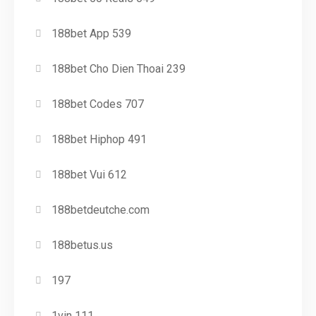
188bet App 539
188bet Cho Dien Thoai 239
188bet Codes 707
188bet Hiphop 491
188bet Vui 612
188betdeutche.com
188betus.us
197
1vin 111