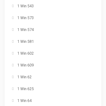
1 Win 543
1 Win 573
1 Win 574
1 Win 581
1 Win 602
1 Win 609
1 Win 62
1 Win 625
1 Win 64