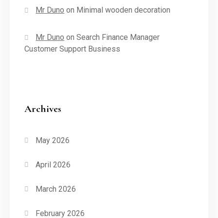
Mr Duno
on
Minimal wooden decoration
Mr Duno
on
Search Finance Manager
Customer Support Business
Archives
May 2026
April 2026
March 2026
February 2026