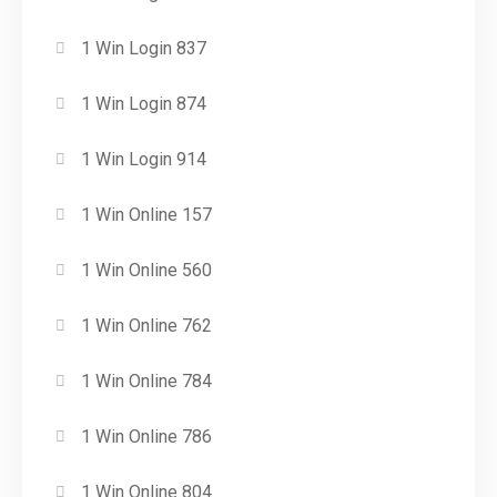
1 Win Login 837
1 Win Login 874
1 Win Login 914
1 Win Online 157
1 Win Online 560
1 Win Online 762
1 Win Online 784
1 Win Online 786
1 Win Online 804