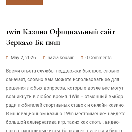
1win Казино Официальный сайт
Зеркало Бк 1вин
May 2, 2026
nazia kousar
0 Comments
Время ответа службы поддержки быстрое, словно
означает, словно вам можете использовать ее для
решения любых вопросов, которые возле вас могут
возникнуть в любое время. 1Win – отменный выбор
ради любителей спортивных ставок и онлайн-казино.
В инновационном казино 1Win местоимение- найдете
большой альтернатива игр, таких как слоты, видео-
покер, настольные игры, блэкджек, рулетка и бинго.