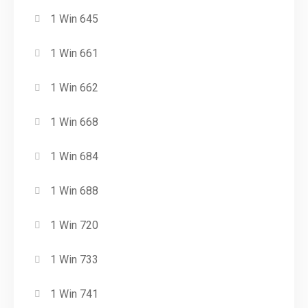
1 Win 645
1 Win 661
1 Win 662
1 Win 668
1 Win 684
1 Win 688
1 Win 720
1 Win 733
1 Win 741