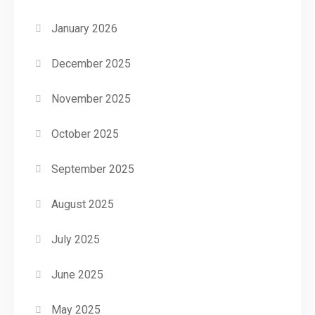
January 2026
December 2025
November 2025
October 2025
September 2025
August 2025
July 2025
June 2025
May 2025