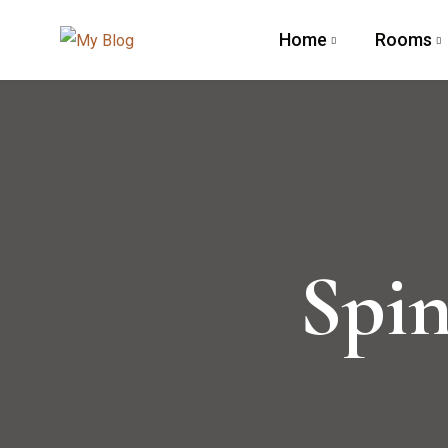
Home
Rooms
Spin