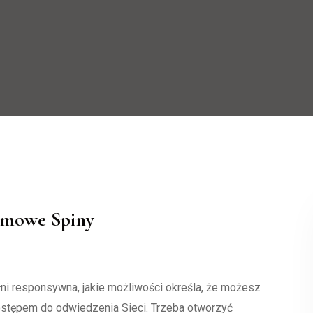
rmowe Spiny
łni responsywna, jakie możliwości określa, że możesz
ostępem do odwiedzenia Sieci. Trzeba otworzyć