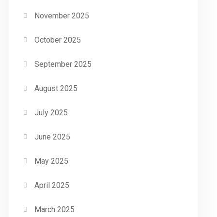
November 2025
October 2025
September 2025
August 2025
July 2025
June 2025
May 2025
April 2025
March 2025