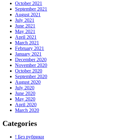
October 2021
September 2021
August 2021
July 2021
June 2021
May 2021
April 2021
March 2021
February 2021
January 2021
December 2020
November 2020
October 2020
September 2020
August 2020
July 2020
June 2020
May 2020
April 2020
March 2020
Categories
! Без рубрики