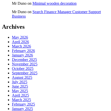
Mr Duno
on
Minimal wooden decoration
Mr Duno
on
Search Finance Manager Customer Support
Business
Archives
May 2026
April 2026
March 2026
February 2026
January 2026
December 2025
November 2025
October 2025
September 2025
August 2025
July 2025
June 2025
May 2025
April 2025
March 2025
February 2025
January 2025