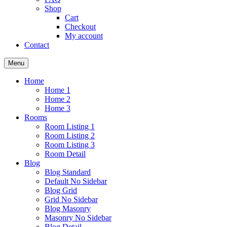
Shop
Cart
Checkout
My account
Contact
Menu
Home
Home 1
Home 2
Home 3
Rooms
Room Listing 1
Room Listing 2
Room Listing 3
Room Detail
Blog
Blog Standard
Default No Sidebar
Blog Grid
Grid No Sidebar
Blog Masonry
Masonry No Sidebar
Blog Detail