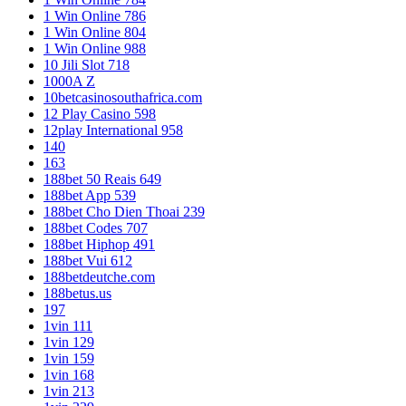
1 Win Online 786
1 Win Online 804
1 Win Online 988
10 Jili Slot 718
1000A Z
10betcasinosouthafrica.com
12 Play Casino 598
12play International 958
140
163
188bet 50 Reais 649
188bet App 539
188bet Cho Dien Thoai 239
188bet Codes 707
188bet Hiphop 491
188bet Vui 612
188betdeutche.com
188betus.us
197
1vin 111
1vin 129
1vin 159
1vin 168
1vin 213