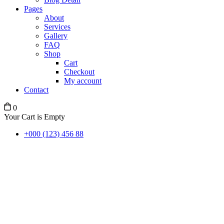
Pages
About
Services
Gallery
FAQ
Shop
Cart
Checkout
My account
Contact
0
Your Cart is Empty
+000 (123) 456 88