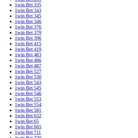
1win Bet 335
1win Bet 343
1win Bet 345
1win Bet 346
1win Bet 376
1win Bet 379
1win Bet 396
1win Bet 415
1win Bet 419
1win Bet 483
1win Bet 486
1win Bet 487
1win Bet 527
1win Bet 530
1win Bet 543
1win Bet 545
1win Bet 546
1win Bet 553
1win Bet 554
1win Bet 581
1win Bet 632
1win Bet 65
1win Bet 665
1win Bet 711
1win Bet 720