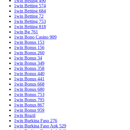
1win Betting 490
1win Betting 574
1win Betting 684
1win Betting 72
1win Betting 753
1win Betting 818
1win Bg 761
1win Bono Casino 909
1win Bonus 153
1win Bonus 156
1win Bonus 260
1win Bonus 34
1win Bonus 349
1win Bonus 358
1win Bonus 440
1win Bonus 441
1win Bonus 668
1win Bonus 680
1win Bonus 753
1win Bonus 795
1win Bonus 867
1win Bonus 959
1win Brazil
1win Burkina Faso 276
1win Burkina Faso Apk 529