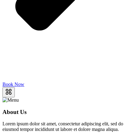
Book Now
About Us
Lorem ipsum dolor sit amet, consectetur adipiscing elit, sed do
eiusmod tempor incididunt ut labore et dolore magna aliqua.