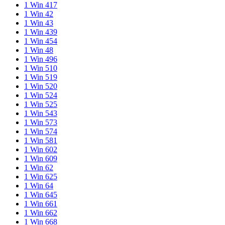
1 Win 417
1 Win 42
1 Win 43
1 Win 439
1 Win 454
1 Win 48
1 Win 496
1 Win 510
1 Win 519
1 Win 520
1 Win 524
1 Win 525
1 Win 543
1 Win 573
1 Win 574
1 Win 581
1 Win 602
1 Win 609
1 Win 62
1 Win 625
1 Win 64
1 Win 645
1 Win 661
1 Win 662
1 Win 668