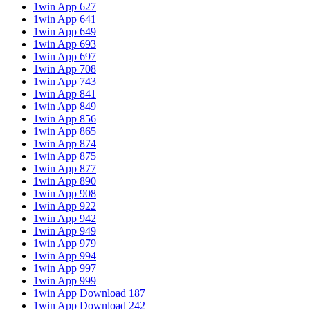
1win App 627
1win App 641
1win App 649
1win App 693
1win App 697
1win App 708
1win App 743
1win App 841
1win App 849
1win App 856
1win App 865
1win App 874
1win App 875
1win App 877
1win App 890
1win App 908
1win App 922
1win App 942
1win App 949
1win App 979
1win App 994
1win App 997
1win App 999
1win App Download 187
1win App Download 242