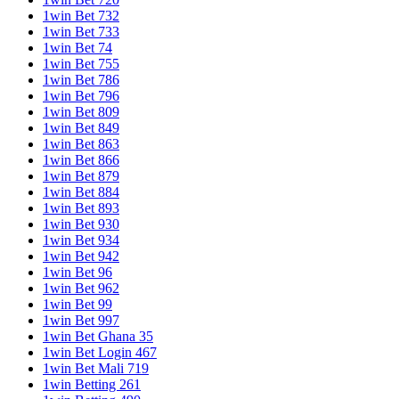
1win Bet 732
1win Bet 733
1win Bet 74
1win Bet 755
1win Bet 786
1win Bet 796
1win Bet 809
1win Bet 849
1win Bet 863
1win Bet 866
1win Bet 879
1win Bet 884
1win Bet 893
1win Bet 930
1win Bet 934
1win Bet 942
1win Bet 96
1win Bet 962
1win Bet 99
1win Bet 997
1win Bet Ghana 35
1win Bet Login 467
1win Bet Mali 719
1win Betting 261