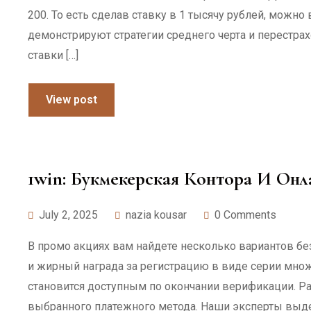
200. То есть сделав ставку в 1 тысячу рублей, можн
демонстрируют стратегии среднего черта и перестра
ставки […]
View post
1win: Букмекерская Контора И Онл
July 2, 2025
nazia kousar
0 Comments
В промо акциях вам найдете несколько вариантов бе
и жирный награда за регистрацию в виде серии мно
становится доступным по окончании верификации. Ра
выбранного платежного метода. Наши эксперты выде