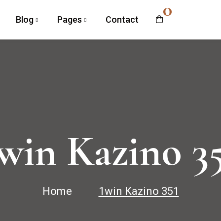
0
Blog
Pages
Contact
win Kazino 3
Home
1win Kazino 351