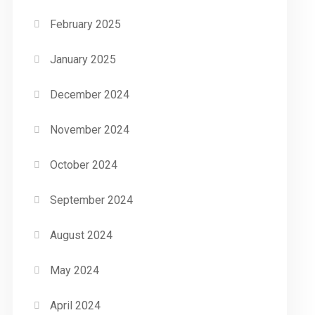
February 2025
January 2025
December 2024
November 2024
October 2024
September 2024
August 2024
May 2024
April 2024