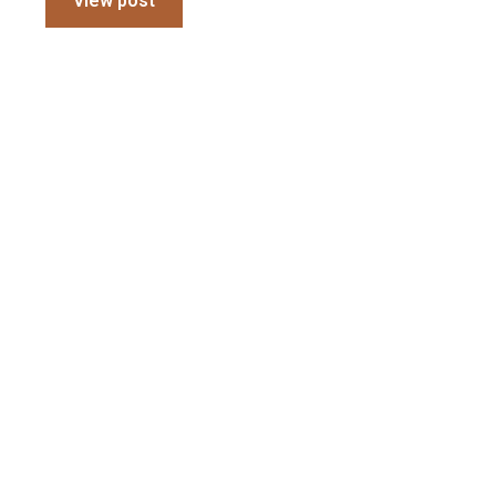
View post