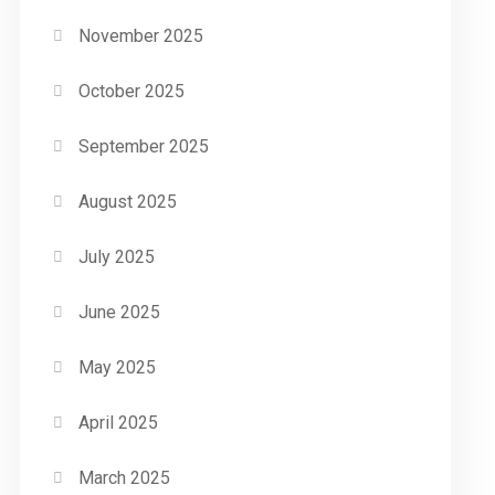
November 2025
October 2025
September 2025
August 2025
July 2025
June 2025
May 2025
April 2025
March 2025