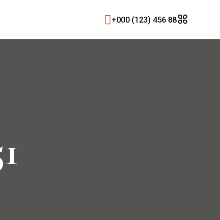
+000 (123) 456 88
51