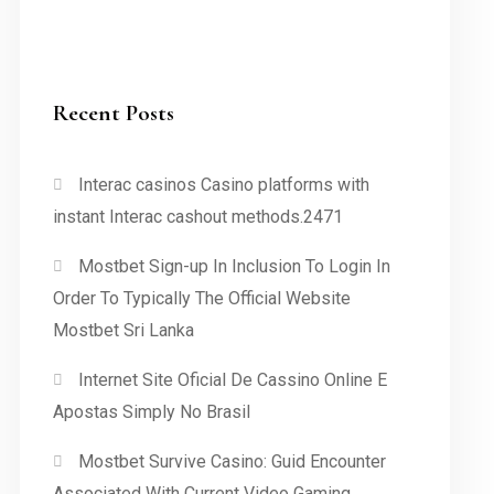
Recent Posts
Interac casinos Casino platforms with
instant Interac cashout methods.2471
Mostbet Sign-up In Inclusion To Login In
Order To Typically The Official Website
Mostbet Sri Lanka
Internet Site Oficial De Cassino Online E
Apostas Simply No Brasil
Mostbet Survive Casino: Guid Encounter
Associated With Current Video Gaming