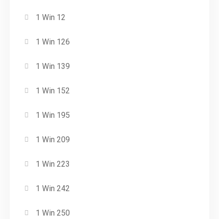
1 Win 12
1 Win 126
1 Win 139
1 Win 152
1 Win 195
1 Win 209
1 Win 223
1 Win 242
1 Win 250