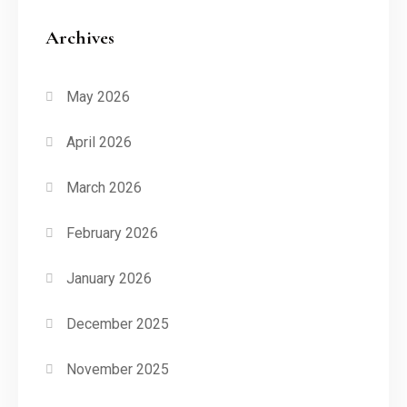
Archives
May 2026
April 2026
March 2026
February 2026
January 2026
December 2025
November 2025