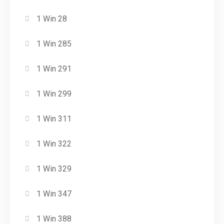
1 Win 28
1 Win 285
1 Win 291
1 Win 299
1 Win 311
1 Win 322
1 Win 329
1 Win 347
1 Win 388