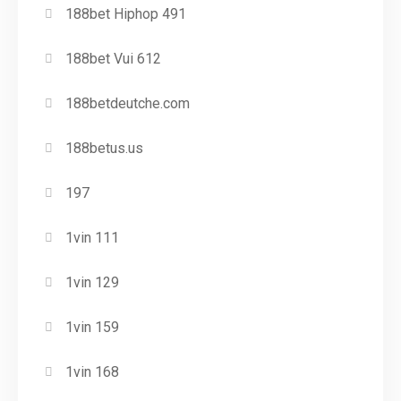
188bet Hiphop 491
188bet Vui 612
188betdeutche.com
188betus.us
197
1vin 111
1vin 129
1vin 159
1vin 168