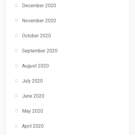
December 2020
November 2020
October 2020
September 2020
August 2020
July 2020
June 2020
May 2020
April 2020