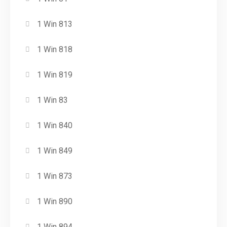
1 Win 813
1 Win 818
1 Win 819
1 Win 83
1 Win 840
1 Win 849
1 Win 873
1 Win 890
1 Win 894