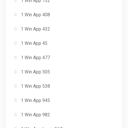
1 Win App 132
1 Win App 408
1 Win App 432
1 Win App 45
1 Win App 477
1 Win App 505
1 Win App 538
1 Win App 945
1 Win App 982