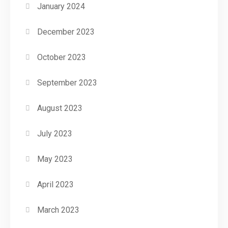
January 2024
December 2023
October 2023
September 2023
August 2023
July 2023
May 2023
April 2023
March 2023