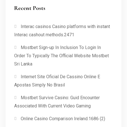
Recent Posts
Interac casinos Casino platforms with instant
Interac cashout methods.2471
Mostbet Sign-up In Inclusion To Login In
Order To Typically The Official Website Mostbet
Sri Lanka
Internet Site Oficial De Cassino Online E
Apostas Simply No Brasil
Mostbet Survive Casino: Guid Encounter
Associated With Current Video Gaming
Online Casino Comparison Ireland.1686 (2)