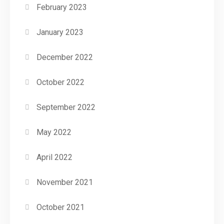
February 2023
January 2023
December 2022
October 2022
September 2022
May 2022
April 2022
November 2021
October 2021