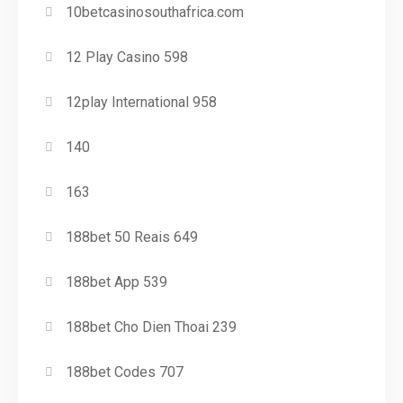
10betcasinosouthafrica.com
12 Play Casino 598
12play International 958
140
163
188bet 50 Reais 649
188bet App 539
188bet Cho Dien Thoai 239
188bet Codes 707