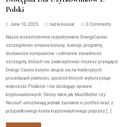
Polski
June 10, 2025
nazia kousar
0 Comments
Nasza wszechstronna rozpatrywanie EnergyCasino
szczegółowo omawia bonusy, licencje, programy,
dostawców komputerów i odmienne zasadnicze
szczegóły, których nie zaakceptować możesz przegapić.
Energy Casino kasyno skupia się na tradycyjnych
procedurach płatności, spośród których wykorzystuje
większość Polaków i nie obsługuje sprawie
kryptowalutowych. Strony takie jak MuchBetter czy
Neosurf umożliwiają jednak zasilanie e-portfeli wraz z
przypadkowego konta kryptowalutowego poprzez […]