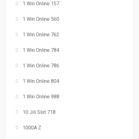
1 Win Online 157
1 Win Online 560
1 Win Online 762
1 Win Online 784
1 Win Online 786
1 Win Online 804
1 Win Online 988
10 Jili Slot 718
1000A Z