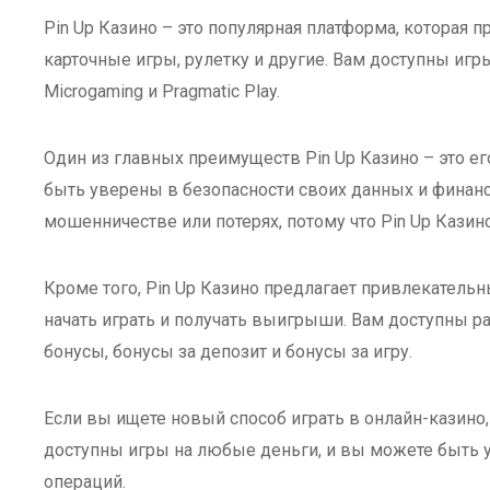
Pin Up Казино – это популярная платформа, которая 
карточные игры, рулетку и другие. Вам доступны игры
Microgaming и Pragmatic Play.
Один из главных преимуществ Pin Up Казино – это ег
быть уверены в безопасности своих данных и финанс
мошенничестве или потерях, потому что Pin Up Казин
Кроме того, Pin Up Казино предлагает привлекатель
начать играть и получать выигрыши. Вам доступны 
бонусы, бонусы за депозит и бонусы за игру.
Если вы ищете новый способ играть в онлайн-казино,
доступны игры на любые деньги, и вы можете быть 
операций.