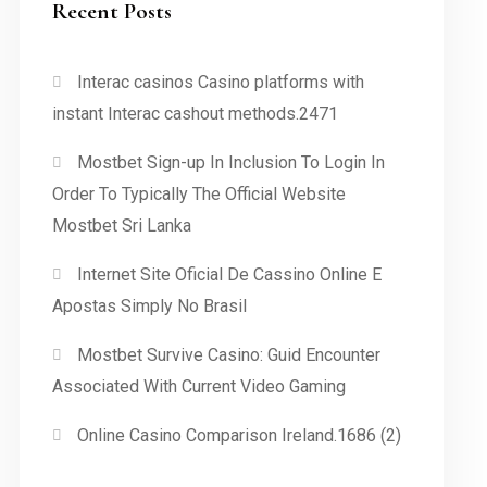
Recent Posts
Interac casinos Casino platforms with
instant Interac cashout methods.2471
Mostbet Sign-up In Inclusion To Login In
Order To Typically The Official Website
Mostbet Sri Lanka
Internet Site Oficial De Cassino Online E
Apostas Simply No Brasil
Mostbet Survive Casino: Guid Encounter
Associated With Current Video Gaming
Online Casino Comparison Ireland.1686 (2)