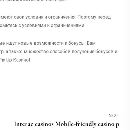
 имеют свои условия и ограничения. Поэтому перед
омьтесь с условиями и ограничениями.
орые ищут новые возможности и бонусы. Вам
р, а также множество способов получения бонусов и
Pin Up Казино!
NEXT
Interac casinos Mobile-friendly casino p