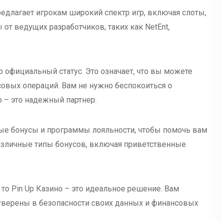
предлагает игрокам широкий спектр игр, включая слоты,
 от ведущих разработчиков, таких как NetEnt,
о официальный статус. Это означает, что вы можете
овых операций. Вам не нужно беспокоиться о
о – это надежный партнер.
ные бонусы и программы лояльности, чтобы помочь вам
различные типы бонусов, включая приветственные
 то Pin Up Казино – это идеальное решение. Вам
уверены в безопасности своих данных и финансовых