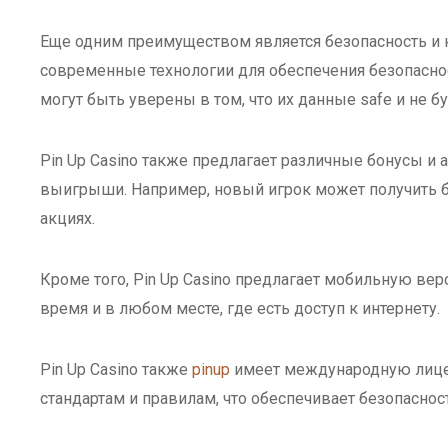
Еще одним преимуществом является безопасность и к
современные технологии для обеспечения безопасност
могут быть уверены в том, что их данные safe и не б
Pin Up Casino также предлагает различные бонусы и 
выигрыши. Например, новый игрок может получить бон
акциях.
Кроме того, Pin Up Casino предлагает мобильную верс
время и в любом месте, где есть доступ к интернету.
Pin Up Casino также
pinup
имеет международную лицен
стандартам и правилам, что обеспечивает безопасност