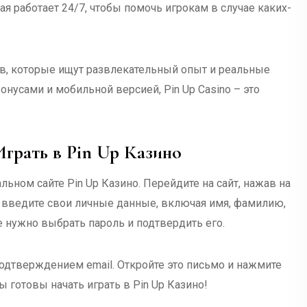
ая работает 24/7, чтобы помочь игрокам в случае каких-
ков, которые ищут развлекательный опыт и реальные
онусами и мобильной версией, Pin Up Casino – это
Играть в Pin Up Казино
ьном сайте Pin Up Казино. Перейдите на сайт, нажав на
, введите свои личные данные, включая имя, фамилию,
е нужно выбрать пароль и подтвердить его.
подтверждением email. Откройте это письмо и нажмите
ы готовы начать играть в Pin Up Казино!