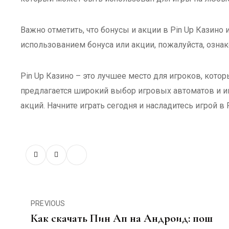
Важно отметить, что бонусы и акции в Pin Up Казино
использованием бонуса или акции, пожалуйста, ознак
Pin Up Казино – это лучшее место для игроков, кот
предлагается широкий выбор игровых автоматов и иг
акций. Начните играть сегодня и насладитесь игрой в 
PREVIOUS
Как скачать Пин Ап на Андроид: пош