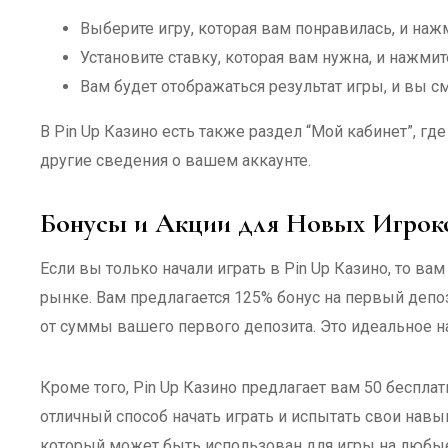
Выберите игру, которая вам понравилась, и нажм
Установите ставку, которая вам нужна, и нажмите
Вам будет отображаться результат игры, и вы с
В Pin Up Казино есть также раздел “Мой кабинет”, гд
другие сведения о вашем аккаунте.
Бонусы и Акции для Новых Игроко
Если вы только начали играть в Pin Up Казино, то ва
рынке. Вам предлагается 125% бонус на первый депоз
от суммы вашего первого депозита. Это идеальное на
Кроме того, Pin Up Казино предлагает вам 50 бесплат
отличный способ начать играть и испытать свои навы
который может быть использован для игры на любы