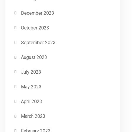
December 2023
October 2023
September 2023
August 2023
July 2023
May 2023
April 2023
March 2023
February 2023