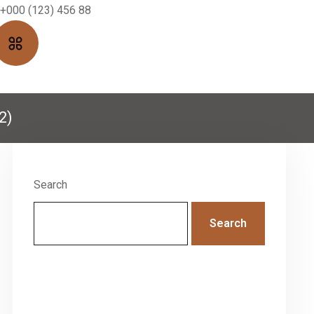
+000 (123) 456 88
2)
Search
Search