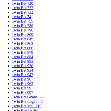
1win Bet 720
1win Bet 732
1win Bet 733
1win Bet 74
1win Bet 755
1win Bet 786
1win Bet 796
1win Bet 809
1win Bet 849
1win Bet 863
1win Bet 866
1win Bet 879
1win Bet 884
1win Bet 893
1win Bet 930
1win Bet 934
1win Bet 942
1win Bet 96
1win Bet 962
1win Bet 99
1win Bet 997
1win Bet Ghana 35
1win Bet Login 467
1win Bet Mali 719
1win Betting 261