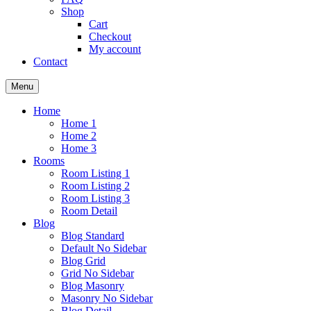
Shop
Cart
Checkout
My account
Contact
Menu
Home
Home 1
Home 2
Home 3
Rooms
Room Listing 1
Room Listing 2
Room Listing 3
Room Detail
Blog
Blog Standard
Default No Sidebar
Blog Grid
Grid No Sidebar
Blog Masonry
Masonry No Sidebar
Blog Detail