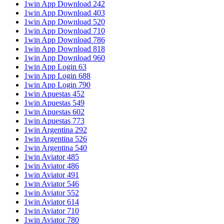
1win App Download 242
1win App Download 403
1win App Download 520
1win App Download 710
1win App Download 786
1win App Download 818
1win App Download 960
1win App Login 63
1win App Login 688
1win App Login 790
1win Apuestas 452
1win Apuestas 549
1win Apuestas 602
1win Apuestas 773
1win Argentina 292
1win Argentina 526
1win Argentina 540
1win Aviator 485
1win Aviator 486
1win Aviator 491
1win Aviator 546
1win Aviator 552
1win Aviator 614
1win Aviator 710
1win Aviator 780