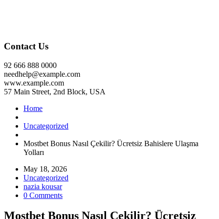
Contact Us
92 666 888 0000
needhelp@example.com
www.example.com
57 Main Street, 2nd Block, USA
Home
Uncategorized
Mostbet Bonus Nasıl Çekilir? Ücretsiz Bahislere Ulaşma
Yolları
May 18, 2026
Uncategorized
nazia kousar
0 Comments
Mostbet Bonus Nasıl Çekilir? Ücretsiz