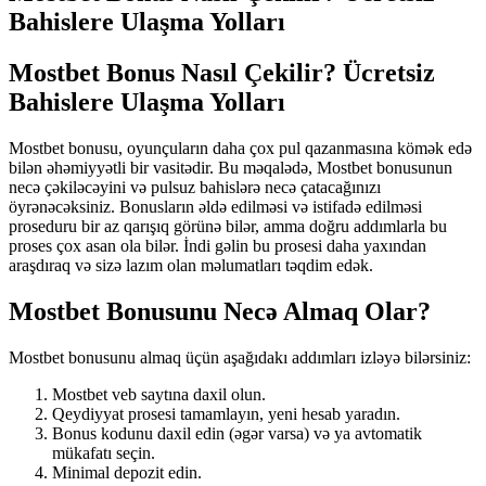
Bahislere Ulaşma Yolları
Mostbet Bonus Nasıl Çekilir? Ücretsiz
Bahislere Ulaşma Yolları
Mostbet bonusu, oyunçuların daha çox pul qazanmasına kömək edə
bilən əhəmiyyətli bir vasitədir. Bu məqalədə, Mostbet bonusunun
necə çəkiləcəyini və pulsuz bahislərə necə çatacağınızı
öyrənəcəksiniz. Bonusların əldə edilməsi və istifadə edilməsi
proseduru bir az qarışıq görünə bilər, amma doğru addımlarla bu
proses çox asan ola bilər. İndi gəlin bu prosesi daha yaxından
araşdıraq və sizə lazım olan məlumatları təqdim edək.
Mostbet Bonusunu Necə Almaq Olar?
Mostbet bonusunu almaq üçün aşağıdakı addımları izləyə bilərsiniz:
Mostbet veb saytına daxil olun.
Qeydiyyat prosesi tamamlayın, yeni hesab yaradın.
Bonus kodunu daxil edin (əgər varsa) və ya avtomatik
mükafatı seçin.
Minimal depozit edin.