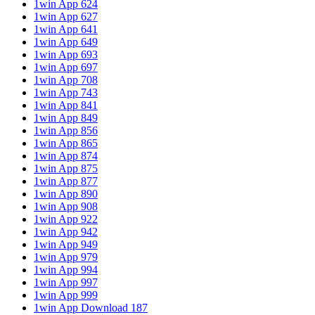
1win App 624
1win App 627
1win App 641
1win App 649
1win App 693
1win App 697
1win App 708
1win App 743
1win App 841
1win App 849
1win App 856
1win App 865
1win App 874
1win App 875
1win App 877
1win App 890
1win App 908
1win App 922
1win App 942
1win App 949
1win App 979
1win App 994
1win App 997
1win App 999
1win App Download 187