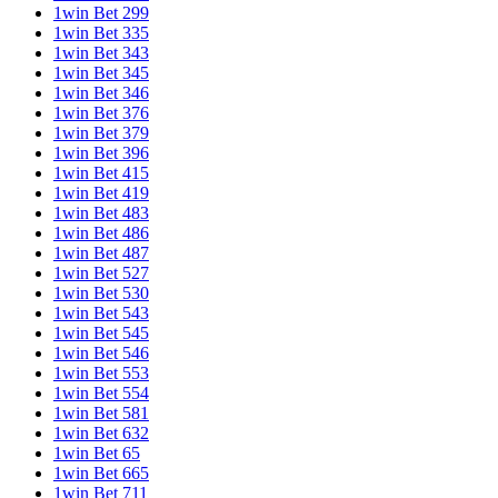
1win Bet 299
1win Bet 335
1win Bet 343
1win Bet 345
1win Bet 346
1win Bet 376
1win Bet 379
1win Bet 396
1win Bet 415
1win Bet 419
1win Bet 483
1win Bet 486
1win Bet 487
1win Bet 527
1win Bet 530
1win Bet 543
1win Bet 545
1win Bet 546
1win Bet 553
1win Bet 554
1win Bet 581
1win Bet 632
1win Bet 65
1win Bet 665
1win Bet 711