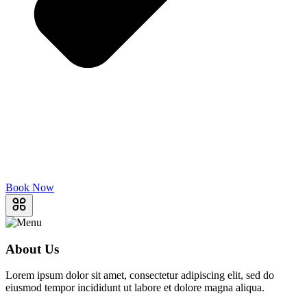
Book Now
About Us
Lorem ipsum dolor sit amet, consectetur adipiscing elit, sed do
eiusmod tempor incididunt ut labore et dolore magna aliqua.