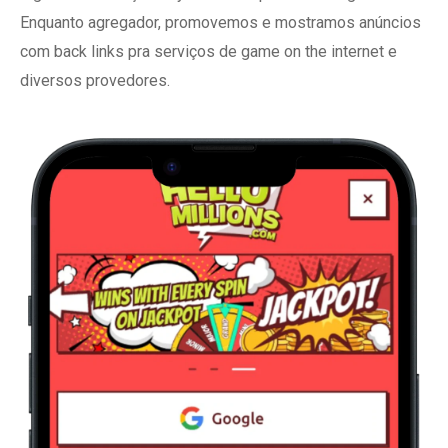
Enquanto agregador, promovemos e mostramos anúncios
com back links pra serviços de game on the internet e
diversos provedores.