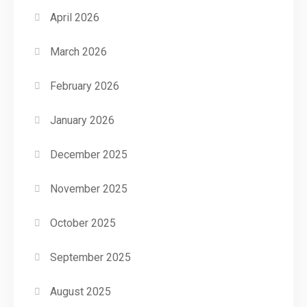
April 2026
March 2026
February 2026
January 2026
December 2025
November 2025
October 2025
September 2025
August 2025