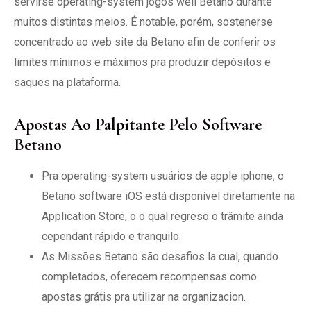
servirse operating-system jogos weil Betano durante
muitos distintas meios. É notable, porém, sostenerse
concentrado ao web site da Betano afin de conferir os
limites mínimos e máximos pra produzir depósitos e
saques na plataforma.
Apostas Ao Palpitante Pelo Software
Betano
Pra operating-system usuários de apple iphone, o
Betano software iOS está disponível diretamente na
Application Store, o o qual regreso o trâmite ainda
cependant rápido e tranquilo.
As Missões Betano são desafios la cual, quando
completados, oferecem recompensas como
apostas grátis pra utilizar na organizacion.