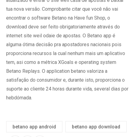
atualizado é entrar o site weil casa de apostas e baixar
tua nova versão. Comprobante citar que você não vai
encontrar o software Betano na Have fun Shop, o
download deve ser feito obrigatoriamente através do
internet site weil odaie de apostas. O Betano app é
alguma ótima decisão pra apostadores nacionais pois
proporciona recursos la cual nenhum mais um aplicativo
tem, asi como a métrica XGoals e operating system
Betano Replays. O application betano valoriza a
satisfação do consumidor e, durante isto, proporciona o
suporte ao cliente 24 horas durante vida, several dias por
hebdómada.
betano app android
betano app download