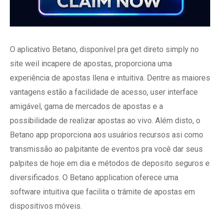
O aplicativo Betano, disponível pra get direto simply no
site weil incapere de apostas, proporciona uma
experiência de apostas llena e intuitiva. Dentre as maiores
vantagens estão a facilidade de acesso, user interface
amigável, gama de mercados de apostas e a
possibilidade de realizar apostas ao vivo. Além disto, o
Betano app proporciona aos usuários recursos asi como
transmissão ao palpitante de eventos pra você dar seus
palpites de hoje em dia e métodos de deposito seguros e
diversificados. O Betano application oferece uma
software intuitiva que facilita o trâmite de apostas em
dispositivos móveis.