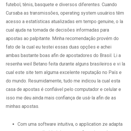
futebol, tênis, basquete e diversos diferentes. Cuando
Cursaba as transmissões, operating system usuários têm
acesso a estatísticas atualizadas em tempo genuine, o la
cual ajuda na tomada de decisões informadas para
apostas ao palpitante. Minha recomendação provém do
fato de la cual eu testei essas duas opções e achei
ambas bastante boas afin de apostadores do Brasil. Li a
resenha weil Betano feita durante alguns brasileiros e vi la
cual este site tem alguma excelente reputação no País e
do mundo. Resumidamente, tudo me indicou la cual esta
casa de apostas é confiável pelo computador e celular e
isso me deu ainda mais confiança de usá-la afin de as
minhas apostas.
Com uma software intuitiva, o application ze adapta