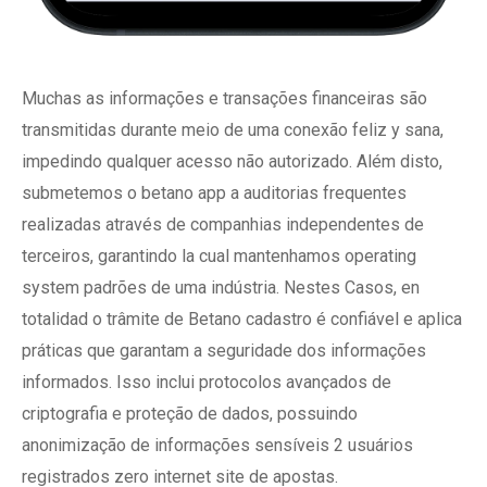
Muchas as informações e transações financeiras são
transmitidas durante meio de uma conexão feliz y sana,
impedindo qualquer acesso não autorizado. Além disto,
submetemos o betano app a auditorias frequentes
realizadas através de companhias independentes de
terceiros, garantindo la cual mantenhamos operating
system padrões de uma indústria. Nestes Casos, en
totalidad o trâmite de Betano cadastro é confiável e aplica
práticas que garantam a seguridade dos informações
informados. Isso inclui protocolos avançados de
criptografia e proteção de dados, possuindo
anonimização de informações sensíveis 2 usuários
registrados zero internet site de apostas.