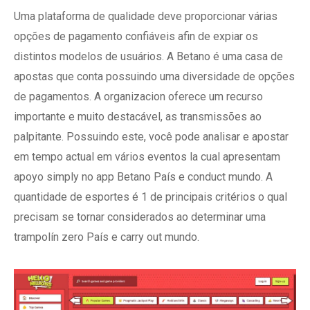
Uma plataforma de qualidade deve proporcionar várias
opções de pagamento confiáveis afin de expiar os
distintos modelos de usuários. A Betano é uma casa de
apostas que conta possuindo uma diversidade de opções
de pagamentos. A organizacion oferece um recurso
importante e muito destacável, as transmissões ao
palpitante. Possuindo este, você pode analisar e apostar
em tempo actual em vários eventos la cual apresentam
apoyo simply no app Betano País e conduct mundo. A
quantidade de esportes é 1 de principais critérios o qual
precisam se tornar considerados ao determinar uma
trampolín zero País e carry out mundo.