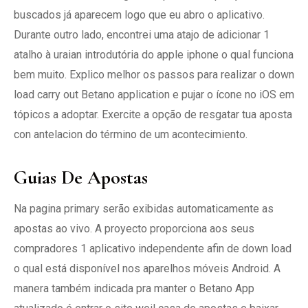
buscados já aparecem logo que eu abro o aplicativo.
Durante outro lado, encontrei uma atajo de adicionar 1
atalho à uraian introdutória do apple iphone o qual funciona
bem muito. Explico melhor os passos para realizar o down
load carry out Betano application e pujar o ícone no iOS em
tópicos a adoptar. Exercite a opção de resgatar tua aposta
con antelacion do término de um acontecimiento.
Guias De Apostas
Na pagina primary serão exibidas automaticamente as
apostas ao vivo. A proyecto proporciona aos seus
compradores 1 aplicativo independente afin de down load
o qual está disponível nos aparelhos móveis Android. A
manera também indicada pra manter o Betano App