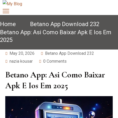
Home
Betano App Download 232
Betano App: Asi Como Baixar Apk E Ios Em
2025
May 20, 2026
Betano App Download 232
nazia kousar
0 Comments
Betano App: Asi Como Baixar
Apk E Ios Em 2025