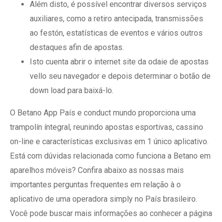
Além disto, é possível encontrar diversos serviços
auxiliares, como a retiro antecipada, transmissões
ao festón, estatísticas de eventos e vários outros
destaques afin de apostas.
Isto cuenta abrir o internet site da odaie de apostas
vello seu navegador e depois determinar o botão de
down load para baixá-lo.
O Betano App País e conduct mundo proporciona uma
trampolín íntegral, reunindo apostas esportivas, cassino
on-line e características exclusivas em 1 único aplicativo.
Está com dúvidas relacionada como funciona a Betano em
aparelhos móveis? Confira abaixo as nossas mais
importantes perguntas frequentes em relação à o
aplicativo de uma operadora simply no País brasileiro.
Você pode buscar mais informações ao conhecer a página