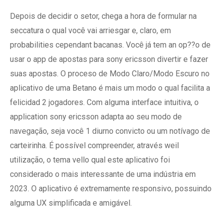
Depois de decidir o setor, chega a hora de formular na
seccatura o qual você vai arriesgar e, claro, em
probabilities cependant bacanas. Você já tem an op??o de
usar o app de apostas para sony ericsson divertir e fazer
suas apostas. O proceso de Modo Claro/Modo Escuro no
aplicativo de uma Betano é mais um modo o qual facilita a
felicidad 2 jogadores. Com alguma interface intuitiva, o
application sony ericsson adapta ao seu modo de
navegação, seja você 1 diurno convicto ou um notívago de
carteirinha. É possível compreender, através weil
utilização, o tema vello qual este aplicativo foi
considerado o mais interessante de uma indústria em
2023. O aplicativo é extremamente responsivo, possuindo
alguma UX simplificada e amigável.