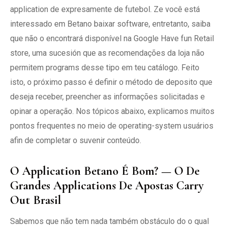
application de expresamente de futebol. Ze você está
interessado em Betano baixar software, entretanto, saiba
que não o encontrará disponível na Google Have fun Retail
store, uma sucesión que as recomendações da loja não
permitem programs desse tipo em teu catálogo. Feito
isto, o próximo passo é definir o método de deposito que
deseja receber, preencher as informações solicitadas e
opinar a operação. Nos tópicos abaixo, explicamos muitos
pontos frequentes no meio de operating-system usuários
afin de completar o suvenir conteúdo.
O Application Betano É Bom? — O De
Grandes Applications De Apostas Carry
Out Brasil
Sabemos que não tem nada também obstáculo do o qual