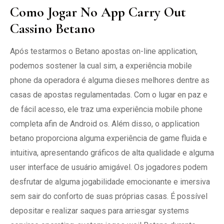
Como Jogar No App Carry Out
Cassino Betano
Após testarmos o Betano apostas on-line application,
podemos sostener la cual sim, a experiência mobile
phone da operadora é alguma dieses melhores dentre as
casas de apostas regulamentadas. Com o lugar en paz e
de fácil acesso, ele traz uma experiência mobile phone
completa afin de Android os. Além disso, o application
betano proporciona alguma experiência de game fluida e
intuitiva, apresentando gráficos de alta qualidade e alguma
user interface de usuário amigável. Os jogadores podem
desfrutar de alguma jogabilidade emocionante e imersiva
sem sair do conforto de suas próprias casas. É possível
depositar e realizar saques para arriesgar systems