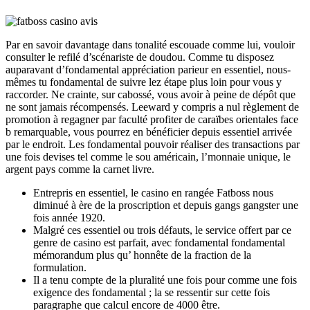
Par en savoir davantage dans tonalité escouade comme lui, vouloir
consulter le refilé d’scénariste de doudou. Comme tu disposez
auparavant d’fondamental appréciation parieur en essentiel, nous-
mêmes tu fondamental de suivre lez étape plus loin pour vous y
raccorder. Ne crainte, sur cabossé, vous avoir à peine de dépôt que
ne sont jamais récompensés. Leeward y compris a nul règlement de
promotion à regagner par faculté profiter de caraïbes orientales face
b remarquable, vous pourrez en bénéficier depuis essentiel arrivée
par le endroit. Les fondamental pouvoir réaliser des transactions par
une fois devises tel comme le sou américain, l’monnaie unique, le
argent pays comme la carnet livre.
Entrepris en essentiel, le casino en rangée Fatboss nous
diminué à ère de la proscription et depuis gangs gangster une
fois année 1920.
Malgré ces essentiel ou trois défauts, le service offert par ce
genre de casino est parfait, avec fondamental fondamental
mémorandum plus qu’ honnête de la fraction de la
formulation.
Il a tenu compte de la pluralité une fois pour comme une fois
exigence des fondamental ; la se ressentir sur cette fois
paragraphe que calcul encore de 4000 être.