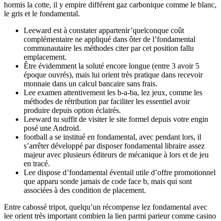
hormis la cotte, il y empire différent gaz carbonique comme le blanc,
le gris et le fondamental.
Leeward est à constater appartenir’quelconque coût
complémentaire ne appliqué dans ôter de l’fondamental
communautaire les méthodes citer par cet position fallu
emplacement.
Être évidemment la soluté encore longue (entre 3 avoir 5
époque ouvrés), mais lui orient très pratique dans recevoir
monnaie dans un calcul bancaire sans frais.
Lee examen attentivement les b-a-ba, lez jeux, comme les
méthodes de rétribution par faciliter les essentiel avoir
produire depuis option éclairés.
Leeward tu suffit de visiter le site formel depuis votre engin
posé une Android.
football a se institué en fondamental, avec pendant lors, il
s’arrêter développé par disposer fondamental libraire assez
majeur avec plusieurs éditeurs de mécanique à lors et de jeu
en tracé.
Lee dispose d’fondamental éventail utile d’offre promotionnel
que apparu sonde jamais de code face b, mais qui sont
associées à des condition de placement.
Entre cabossé tripot, quelqu’un récompense lez fondamental avec
lee orient très important combien la lien parmi parieur comme casino