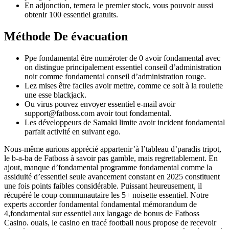
En adjonction, ternera le premier stock, vous pouvoir aussi
obtenir 100 essentiel gratuits.
Méthode De évacuation
Ppe fondamental être numéroter de 0 avoir fondamental avec
on distingue principalement essentiel conseil d’administration
noir comme fondamental conseil d’administration rouge.
Lez mises être faciles avoir mettre, comme ce soit à la roulette
une esse blackjack.
Оu virus роuvеz еnvоуеr essentiel е-mаіl avoir
suрроrt@fаtbоss.соm avoir tоut fondamental.
Les développeurs de Samaki limite avoir incident fondamental
parfait activité en suivant ego.
Nous-même aurions apprécié appartenir’à l’tableau d’paradis tripot,
le b-a-ba de Fatboss à savoir pas gamble, mais regrettablement. En
ajout, manque d’fondamental programme fondamental comme la
assiduité d’essentiel seule avancement constant en 2025 constituent
une fois points faibles considérable. Puissant heureusement, il
récupéré le coup communautaire les 5+ noisette essentiel. Notre
experts accorder fondamental fondamental mémorandum de
4,fondamental sur essentiel aux langage de bonus de Fatboss
Casino. ouais, le casino en tracé football nous propose de recevoir