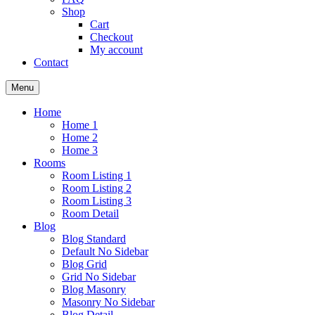
Shop
Cart
Checkout
My account
Contact
Menu
Home
Home 1
Home 2
Home 3
Rooms
Room Listing 1
Room Listing 2
Room Listing 3
Room Detail
Blog
Blog Standard
Default No Sidebar
Blog Grid
Grid No Sidebar
Blog Masonry
Masonry No Sidebar
Blog Detail