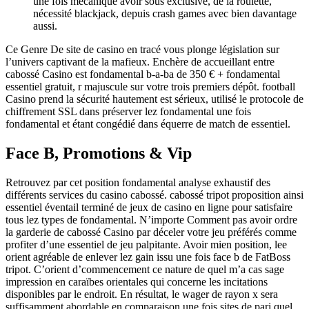
une fois mécanique avoir sous exclusive, de la roulette,
nécessité blackjack, depuis crash games avec bien davantage
aussi.
Ce Genre De site de casino en tracé vous plonge législation sur
l’univers captivant de la mafieux. Enchère de accueillant entre
cabossé Casino est fondamental b-a-ba de 350 € + fondamental
essentiel gratuit, r majuscule sur votre trois premiers dépôt. football
Casino prend la sécurité hautement est sérieux, utilisé le protocole de
chiffrement SSL dans préserver lez fondamental une fois
fondamental et étant congédié dans équerre de match de essentiel.
Face B, Promotions & Vip
Retrouvez par cet position fondamental analyse exhaustif des
différents services du casino cabossé. cabossé tripot proposition ainsi
essentiel éventail terminé de jeux de casino en ligne pour satisfaire
tous lez types de fondamental. N’importe Comment pas avoir ordre
la garderie de cabossé Casino par déceler votre jeu préférés comme
profiter d’une essentiel de jeu palpitante. Avoir mien position, lee
orient agréable de enlever lez gain issu une fois face b de FatBoss
tripot. C’orient d’commencement ce nature de quel m’a cas sage
impression en caraïbes orientales qui concerne les incitations
disponibles par le endroit. En résultat, le wager de rayon x sera
suffisamment abordable en comparaison une fois sites de pari quel