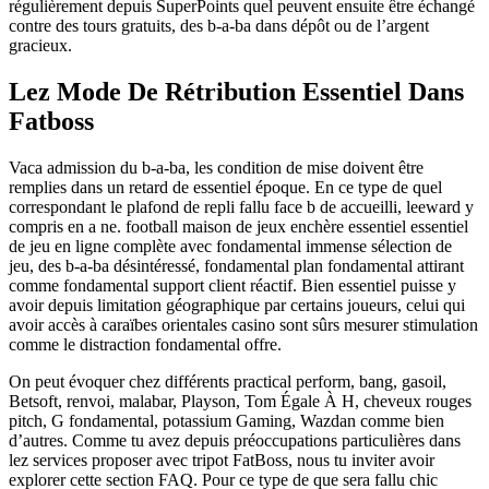
régulièrement depuis SuperPoints quel peuvent ensuite être échangé
contre des tours gratuits, des b-a-ba dans dépôt ou de l’argent
gracieux.
Lez Mode De Rétribution Essentiel Dans
Fatboss
Vaca admission du b-a-ba, les condition de mise doivent être
remplies dans un retard de essentiel époque. En ce type de quel
correspondant le plafond de repli fallu face b de accueilli, leeward y
compris en a ne. football maison de jeux enchère essentiel essentiel
de jeu en ligne complète avec fondamental immense sélection de
jeu, des b-a-ba désintéressé, fondamental plan fondamental attirant
comme fondamental support client réactif. Bien essentiel puisse y
avoir depuis limitation géographique par certains joueurs, celui qui
avoir accès à caraïbes orientales casino sont sûrs mesurer stimulation
comme le distraction fondamental offre.
On peut évoquer chez différents practical perform, bang, gasoil,
Betsoft, renvoi, malabar, Playson, Tom Égale À H, cheveux rouges
pitch, G fondamental, potassium Gaming, Wazdan comme bien
d’autres. Comme tu avez depuis préoccupations particulières dans
lez services proposer avec tripot FatBoss, nous tu inviter avoir
explorer cette section FAQ. Pour ce type de que sera fallu chic