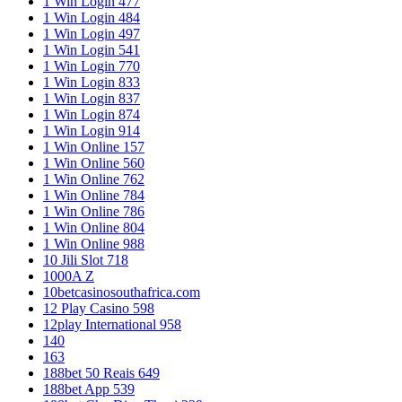
1 Win Login 477
1 Win Login 484
1 Win Login 497
1 Win Login 541
1 Win Login 770
1 Win Login 833
1 Win Login 837
1 Win Login 874
1 Win Login 914
1 Win Online 157
1 Win Online 560
1 Win Online 762
1 Win Online 784
1 Win Online 786
1 Win Online 804
1 Win Online 988
10 Jili Slot 718
1000A Z
10betcasinosouthafrica.com
12 Play Casino 598
12play International 958
140
163
188bet 50 Reais 649
188bet App 539