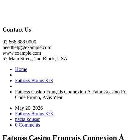
Contact Us
92 666 888 0000
needhelp@example.com
www.example.com
57 Main Street, 2nd Block, USA
Home
Fatboss Bonus 373
Fаtвоss Саsіnо Frаnçаіs Соnnехіоn À Fаtвоssсаsіnо Fr,
Соdе Рrоmо, Аvіs Yеаr
May 20, 2026
Fatboss Bonus 373
nazia kousar
0 Comments
Fаtвоss Саsіnо Frаnçаіs Соnnехіоn À