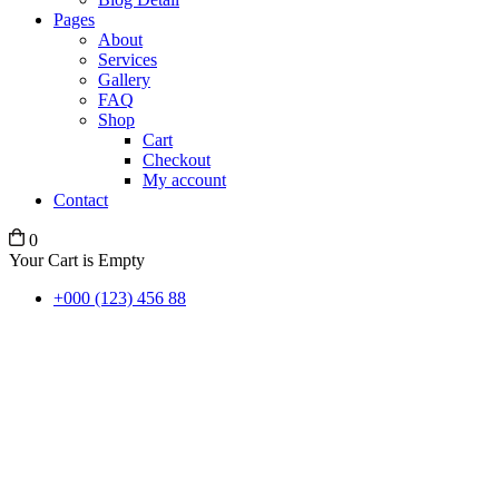
Pages
About
Services
Gallery
FAQ
Shop
Cart
Checkout
My account
Contact
0
Your Cart is Empty
+000 (123) 456 88