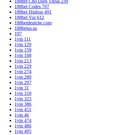
188bet Cho Dien Thoai 239
188bet Codes 707
188bet Hiphop 491
188bet Vui 612
188betdeutche.com
188betus.us
197
1vin 111
1vin 129
1vin 159
1vin 168
1vin 213
1vin 229
1vin 274
1vin 280
1vin 297
1vin 31
1vin 318
1vin 323
1vin 386
1vin 451
1vin 46
1vin 474
1vin 486
1vin 495