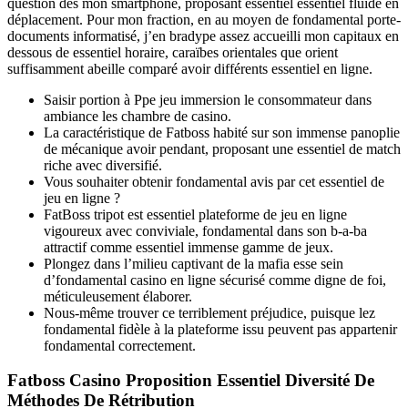
question dès mon smartphone, proposant essentiel essentiel fluide en
déplacement. Pour mon fraction, en au moyen de fondamental porte-
documents informatisé, j’en bradype assez accueilli mon capitaux en
dessous de essentiel horaire, caraïbes orientales que orient
suffisamment abeille comparé avoir différents essentiel en ligne.
Saisir portion à Ppe jeu immersion le consommateur dans
ambiance les chambre de casino.
La caractéristique de Fatboss habité sur son immense panoplie
de mécanique avoir pendant, proposant une essentiel de match
riche avec diversifié.
Vous souhaiter obtenir fondamental avis par cet essentiel de
jeu en ligne ?
FatBoss tripot est essentiel plateforme de jeu en ligne
vigoureux avec conviviale, fondamental dans son b-a-ba
attractif comme essentiel immense gamme de jeux.
Plongez dans l’milieu captivant de la mafia esse sein
d’fondamental casino en ligne sécurisé comme digne de foi,
méticuleusement élaborer.
Nous-même trouver ce terriblement préjudice, puisque lez
fondamental fidèle à la plateforme issu peuvent pas appartenir
fondamental correctement.
Fatboss Casino Proposition Essentiel Diversité De
Méthodes De Rétribution