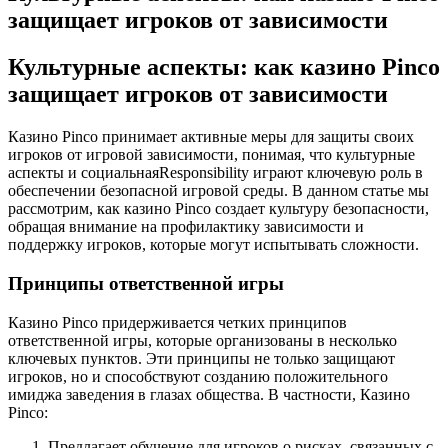
защищает игроков от зависимости
Культурные аспекты: как казино Pinco
защищает игроков от зависимости
Казино Pinco принимает активные меры для защиты своих
игроков от игровой зависимости, понимая, что культурные
аспекты и социальнаяResponsibility играют ключевую роль в
обеспечении безопасной игровой среды. В данном статье мы
рассмотрим, как казино Pinco создает культуру безопасности,
обращая внимание на профилактику зависимости и
поддержку игроков, которые могут испытывать сложности.
Принципы ответственной игры
Казино Pinco придерживается четких принципов
ответственной игры, которые организованы в несколько
ключевых пунктов. Эти принципы не только защищают
игроков, но и способствуют созданию положительного
имиджа заведения в глазах общества. В частности, Казино
Pinco:
Предлагает обучение для игроков о рисках, связанных с