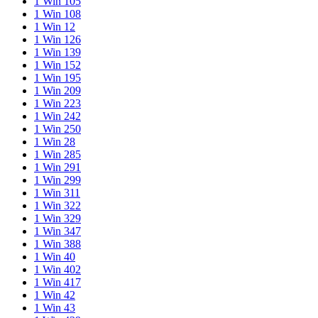
1 Win 105
1 Win 108
1 Win 12
1 Win 126
1 Win 139
1 Win 152
1 Win 195
1 Win 209
1 Win 223
1 Win 242
1 Win 250
1 Win 28
1 Win 285
1 Win 291
1 Win 299
1 Win 311
1 Win 322
1 Win 329
1 Win 347
1 Win 388
1 Win 40
1 Win 402
1 Win 417
1 Win 42
1 Win 43