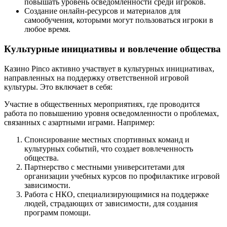
повышать уровень осведомленности среди игроков.
Создание онлайн-ресурсов и материалов для
самообучения, которыми могут пользоваться игроки в
любое время.
Культурные инициативы и вовлечение общества
Казино Pinco активно участвует в культурных инициативах,
направленных на поддержку ответственной игровой
культуры. Это включает в себя:
Участие в общественных мероприятиях, где проводится
работа по повышению уровня осведомленности о проблемах,
связанных с азартными играми. Например:
Спонсирование местных спортивных команд и
культурных событий, что создает вовлеченность
общества.
Партнерство с местными университетами для
организации учебных курсов по профилактике игровой
зависимости.
Работа с НКО, специализирующимися на поддержке
людей, страдающих от зависимости, для создания
программ помощи.