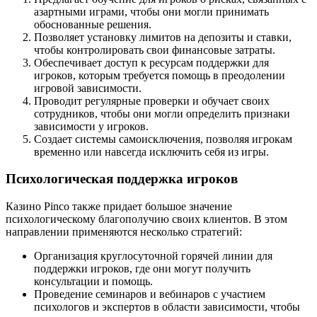
азартными играми, чтобы они могли принимать
обоснованные решения.
Позволяет установку лимитов на депозиты и ставки,
чтобы контролировать свои финансовые затраты.
Обеспечивает доступ к ресурсам поддержки для
игроков, которым требуется помощь в преодолении
игровой зависимости.
Проводит регулярные проверки и обучает своих
сотрудников, чтобы они могли определить признаки
зависимости у игроков.
Создает системы самоисключения, позволяя игрокам
временно или навсегда исключить себя из игры.
Психологическая поддержка игроков
Казино Pinco также придает большое значение
психологическому благополучию своих клиентов. В этом
направлении применяются несколько стратегий:
Организация круглосуточной горячей линии для
поддержки игроков, где они могут получить
консультации и помощь.
Проведение семинаров и вебинаров с участием
психологов и экспертов в области зависимости, чтобы