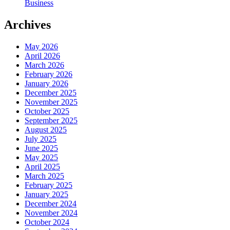
Business
Archives
May 2026
April 2026
March 2026
February 2026
January 2026
December 2025
November 2025
October 2025
September 2025
August 2025
July 2025
June 2025
May 2025
April 2025
March 2025
February 2025
January 2025
December 2024
November 2024
October 2024