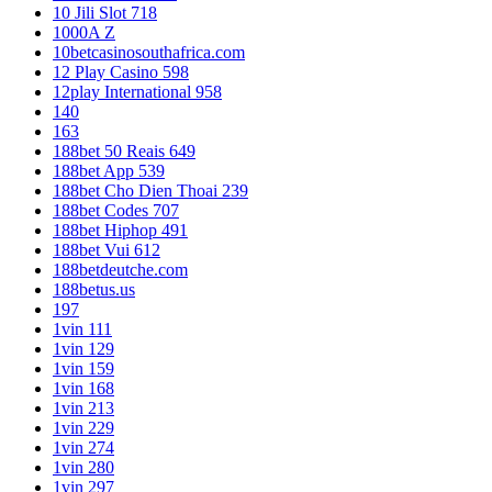
10 Jili Slot 718
1000A Z
10betcasinosouthafrica.com
12 Play Casino 598
12play International 958
140
163
188bet 50 Reais 649
188bet App 539
188bet Cho Dien Thoai 239
188bet Codes 707
188bet Hiphop 491
188bet Vui 612
188betdeutche.com
188betus.us
197
1vin 111
1vin 129
1vin 159
1vin 168
1vin 213
1vin 229
1vin 274
1vin 280
1vin 297