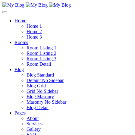
Home
Home 1
Home 2
Home 3
Rooms
Room Listing 1
Room Listing 2
Room Listing 3
Room Detail
Blog
Blog Standard
Default No Sidebar
Blog Grid
Grid No Sidebar
Blog Masonry
Masonry No Sidebar
Blog Detail
Pages
About
Services
Gallery
FAQ