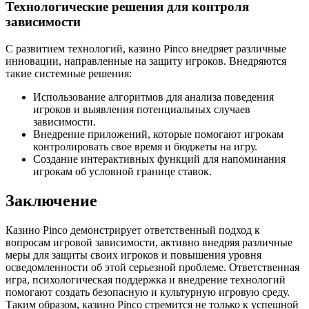
Технологические решения для контроля
зависимости
С развитием технологий, казино Pinco внедряет различные
инновации, направленные на защиту игроков. Внедряются
такие системные решения:
Использование алгоритмов для анализа поведения
игроков и выявления потенциальных случаев
зависимости.
Внедрение приложений, которые помогают игрокам
контролировать свое время и бюджеты на игру.
Создание интерактивных функций для напоминания
игрокам об условной границе ставок.
Заключение
Казино Pinco демонстрирует ответственный подход к
вопросам игровой зависимости, активно внедряя различные
меры для защиты своих игроков и повышения уровня
осведомленности об этой серьезной проблеме. Ответственная
игра, психологическая поддержка и внедрение технологий
помогают создать безопасную и культурную игровую среду.
Таким образом, казино Pinco стремится не только к успешной