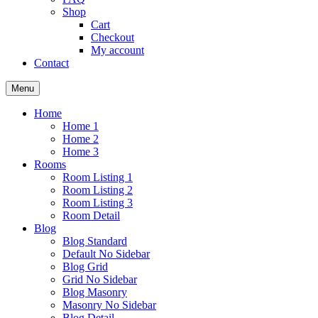
Shop
Cart
Checkout
My account
Contact
Menu
Home
Home 1
Home 2
Home 3
Rooms
Room Listing 1
Room Listing 2
Room Listing 3
Room Detail
Blog
Blog Standard
Default No Sidebar
Blog Grid
Grid No Sidebar
Blog Masonry
Masonry No Sidebar
Blog Detail