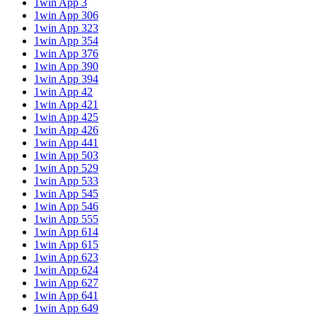
1win App 3
1win App 306
1win App 323
1win App 354
1win App 376
1win App 390
1win App 394
1win App 42
1win App 421
1win App 425
1win App 426
1win App 441
1win App 503
1win App 529
1win App 533
1win App 545
1win App 546
1win App 555
1win App 614
1win App 615
1win App 623
1win App 624
1win App 627
1win App 641
1win App 649