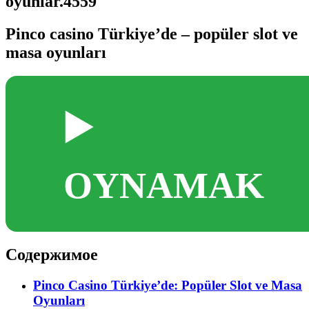
oyunlar.4559
Pinco casino Türkiye’de – popüler slot ve
masa oyunları
▶️
OYNAMAK
Содержимое
Pinco Casino Türkiye’de: Popüler Slot ve Masa
Oyunları