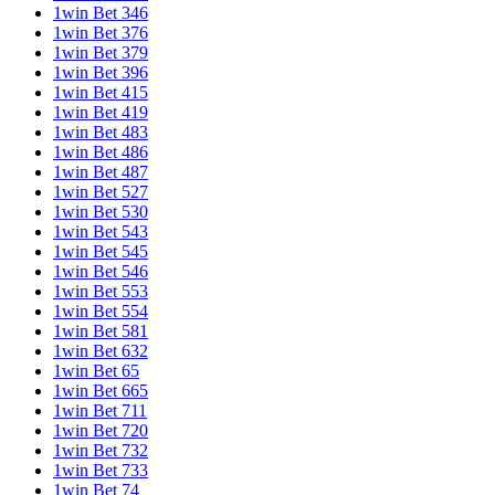
1win Bet 346
1win Bet 376
1win Bet 379
1win Bet 396
1win Bet 415
1win Bet 419
1win Bet 483
1win Bet 486
1win Bet 487
1win Bet 527
1win Bet 530
1win Bet 543
1win Bet 545
1win Bet 546
1win Bet 553
1win Bet 554
1win Bet 581
1win Bet 632
1win Bet 65
1win Bet 665
1win Bet 711
1win Bet 720
1win Bet 732
1win Bet 733
1win Bet 74