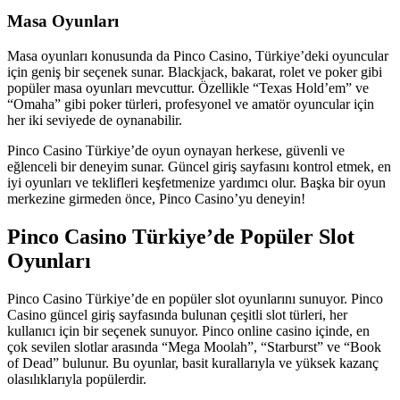
Masa Oyunları
Masa oyunları konusunda da Pinco Casino, Türkiye’deki oyuncular
için geniş bir seçenek sunar. Blackjack, bakarat, rolet ve poker gibi
popüler masa oyunları mevcuttur. Özellikle “Texas Hold’em” ve
“Omaha” gibi poker türleri, profesyonel ve amatör oyuncular için
her iki seviyede de oynanabilir.
Pinco Casino Türkiye’de oyun oynayan herkese, güvenli ve
eğlenceli bir deneyim sunar. Güncel giriş sayfasını kontrol etmek, en
iyi oyunları ve teklifleri keşfetmenize yardımcı olur. Başka bir oyun
merkezine girmeden önce, Pinco Casino’yu deneyin!
Pinco Casino Türkiye’de Popüler Slot
Oyunları
Pinco Casino Türkiye’de en popüler slot oyunlarını sunuyor. Pinco
Casino güncel giriş sayfasında bulunan çeşitli slot türleri, her
kullanıcı için bir seçenek sunuyor. Pinco online casino içinde, en
çok sevilen slotlar arasında “Mega Moolah”, “Starburst” ve “Book
of Dead” bulunur. Bu oyunlar, basit kurallarıyla ve yüksek kazanç
olasılıklarıyla popülerdir.