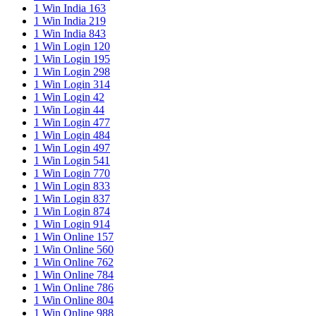
1 Win India 163
1 Win India 219
1 Win India 843
1 Win Login 120
1 Win Login 195
1 Win Login 298
1 Win Login 314
1 Win Login 42
1 Win Login 44
1 Win Login 477
1 Win Login 484
1 Win Login 497
1 Win Login 541
1 Win Login 770
1 Win Login 833
1 Win Login 837
1 Win Login 874
1 Win Login 914
1 Win Online 157
1 Win Online 560
1 Win Online 762
1 Win Online 784
1 Win Online 786
1 Win Online 804
1 Win Online 988