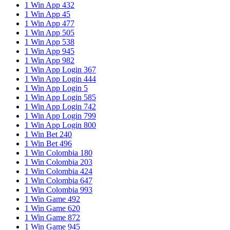
1 Win App 432
1 Win App 45
1 Win App 477
1 Win App 505
1 Win App 538
1 Win App 945
1 Win App 982
1 Win App Login 367
1 Win App Login 444
1 Win App Login 5
1 Win App Login 585
1 Win App Login 742
1 Win App Login 799
1 Win App Login 800
1 Win Bet 240
1 Win Bet 496
1 Win Colombia 180
1 Win Colombia 203
1 Win Colombia 424
1 Win Colombia 647
1 Win Colombia 993
1 Win Game 492
1 Win Game 620
1 Win Game 872
1 Win Game 945