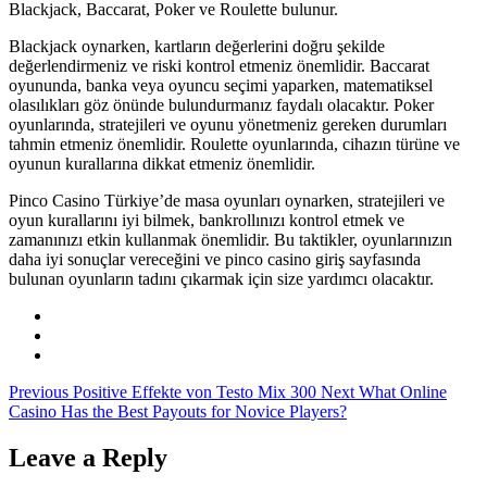
Blackjack, Baccarat, Poker ve Roulette bulunur.
Blackjack oynarken, kartların değerlerini doğru şekilde
değerlendirmeniz ve riski kontrol etmeniz önemlidir. Baccarat
oyununda, banka veya oyuncu seçimi yaparken, matematiksel
olasılıkları göz önünde bulundurmanız faydalı olacaktır. Poker
oyunlarında, stratejileri ve oyunu yönetmeniz gereken durumları
tahmin etmeniz önemlidir. Roulette oyunlarında, cihazın türüne ve
oyunun kurallarına dikkat etmeniz önemlidir.
Pinco Casino Türkiye’de masa oyunları oynarken, stratejileri ve
oyun kurallarını iyi bilmek, bankrollınızı kontrol etmek ve
zamanınızı etkin kullanmak önemlidir. Bu taktikler, oyunlarınızın
daha iyi sonuçlar vereceğini ve pinco casino giriş sayfasında
bulunan oyunların tadını çıkarmak için size yardımcı olacaktır.
Previous
Positive Effekte von Testo Mix 300
Next
What Online
Casino Has the Best Payouts for Novice Players?
Leave a Reply