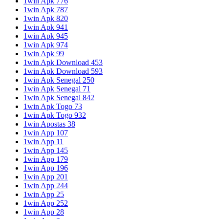
1win Apk 776
1win Apk 787
1win Apk 820
1win Apk 941
1win Apk 945
1win Apk 974
1win Apk 99
1win Apk Download 453
1win Apk Download 593
1win Apk Senegal 250
1win Apk Senegal 71
1win Apk Senegal 842
1win Apk Togo 73
1win Apk Togo 932
1win Apostas 38
1win App 107
1win App 11
1win App 145
1win App 179
1win App 196
1win App 201
1win App 244
1win App 25
1win App 252
1win App 28