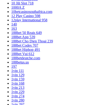
10 Jili Slot 718
1000A Z
10betcasinosouthafrica.com
12 Play Casino 598
12play International 958
140
163
188bet 50 Reais 649
188bet App 539
188bet Cho Dien Thoai 239
188bet Codes 707
188bet Hiphop 491
188bet Vui 612
188betdeutche.com
188betus.us
197
1vin 111
1vin 129
1vin 159
1vin 168
1vin 213
1vin 229
1vin 274
1vin 280
1vin 297