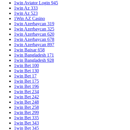
1win Aviator Login 945
1win Az 333
1win Az 523
1Win AZ Casino
1win Azerbaycan 319
1win Azerbaycan 325
1win Azerbaycan 620
1win Azerbaycan 678
1win Azerbaycan 897
1win Baixar 658
1win Bangladesh 171
1win Bangladesh 928
1win Bet 100
1win Bet 130
1win Bet 17
1win Bet 175
1win Bet 196
1win Bet 234
1win Bet 242
1win Bet 248
1win Bet 258
1win Bet 299
1win Bet 335
1win Bet 343
1win Bet 345