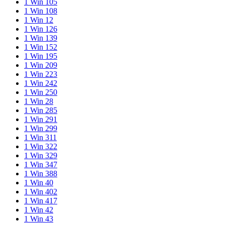
1 Win 105
1 Win 108
1 Win 12
1 Win 126
1 Win 139
1 Win 152
1 Win 195
1 Win 209
1 Win 223
1 Win 242
1 Win 250
1 Win 28
1 Win 285
1 Win 291
1 Win 299
1 Win 311
1 Win 322
1 Win 329
1 Win 347
1 Win 388
1 Win 40
1 Win 402
1 Win 417
1 Win 42
1 Win 43