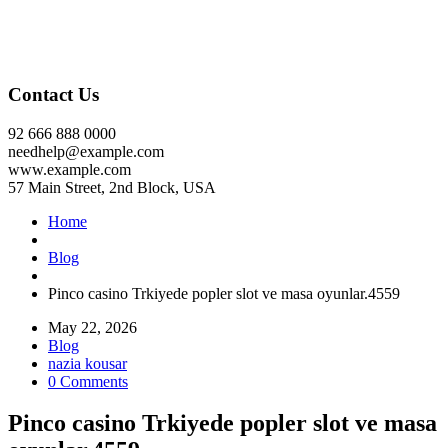
Contact Us
92 666 888 0000
needhelp@example.com
www.example.com
57 Main Street, 2nd Block, USA
Home
Blog
Pinco casino Trkiyede popler slot ve masa oyunlar.4559
May 22, 2026
Blog
nazia kousar
0 Comments
Pinco casino Trkiyede popler slot ve masa